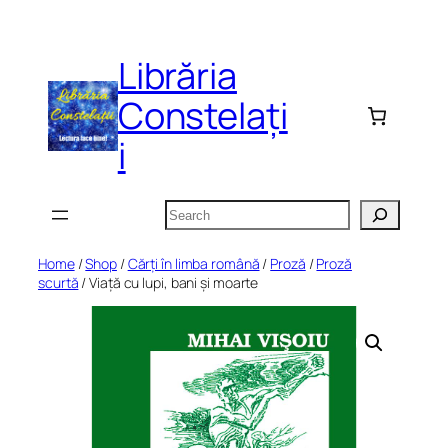
Skip
to
Librăria
content
Constelați
i
Search
Home
/
Shop
/
Cărți în limba română
/
Proză
/
Proză
scurtă
/ Viață cu lupi, bani și moarte