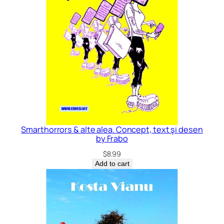
Smarthorrors & alte alea. Concept, text şi desen
by Frabo
$
8.99
Add to cart