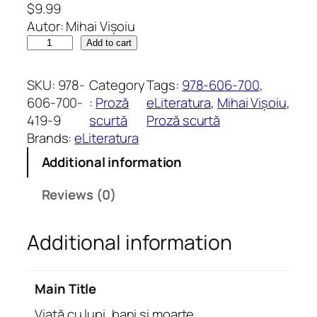
$
9.99
Autor: Mihai Vișoiu
V
Add to cart
i
a
SKU:
978-
Category
Tags:
978-606-700
, 
ț
606-700-
:
Proză
eLiteratura
, 
Mihai Vișoiu
, 
ă
419-9
scurtă
Proză scurtă
c
Brands:
eLiteratura
u
Additional information
l
u
Reviews (0)
p
i
Additional information
,
b
a
Main Title
n
i
Viață cu lupi, bani și moarte