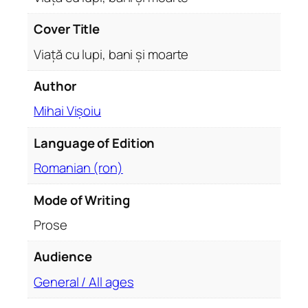
ș
i
Cover Title
m
Viață cu lupi, bani și moarte
o
a
Author
r
Mihai Vișoiu
t
e
Language of Edition
q
u
Romanian (ron)
a
n
Mode of Writing
t
Prose
i
t
Audience
y
General / All ages