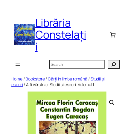
Skip
to
Librăria
content
Constelați
i
Search
Home
/
Bookstore
/
Cărți în limba română
/
Studii și
eseuri
/ A fi vârstnic. Studii și eseuri. Volumul I