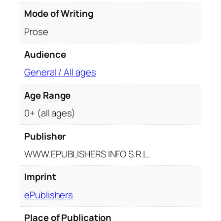
l
Mode of Writing
I
Prose
q
u
Audience
a
n
General / All ages
t
i
Age Range
t
0+ (all ages)
y
Publisher
WWW.EPUBLISHERS INFO S.R.L.
Imprint
ePublishers
Place of Publication