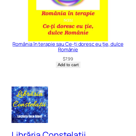
România în terapie sau Ce-ți doresc eu ție, dulce
Românie
$
7.99
Add to cart
Librăria Constelații