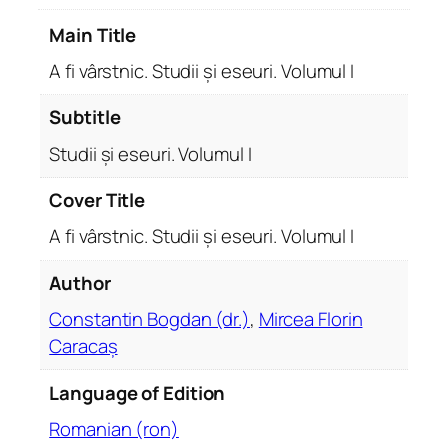
d
Main Title
i
i
A fi vârstnic. Studii și eseuri. Volumul I
ș
i
Subtitle
e
Studii și eseuri. Volumul I
s
e
Cover Title
u
A fi vârstnic. Studii și eseuri. Volumul I
r
i
Author
.
V
Constantin Bogdan (dr.)
,
Mircea Florin
o
Caracaș
l
u
Language of Edition
m
Romanian (ron)
u