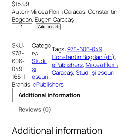
$
15.99
Autori: Mircea Florin Caracaş, Constantin
Bogdan, Eugen Caracaș
A
Add to cart
f
i
SKU:
Catego
Tags:
978-606-049
, 
v
978-
ry:
Constantin Bogdan (dr.)
, 
â
606-
Studii
ePublishers
, 
Mircea Florin
r
049-
și
Caracaș
, 
Studii și eseuri
s
165-1
eseuri
t
Brands:
ePublishers
n
Additional information
i
c
Reviews (0)
.
S
Additional information
t
u