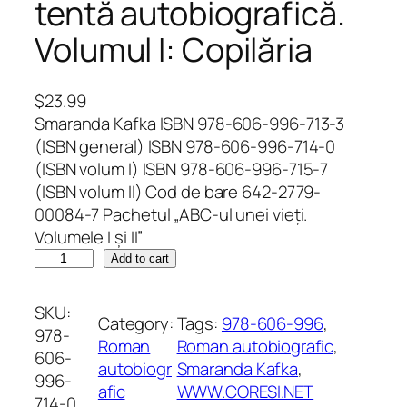
tentă autobiografică.
Volumul I: Copilăria
$
23.99
Smaranda Kafka ISBN 978-606-996-713-3
(ISBN general) ISBN 978-606-996-714-0
(ISBN volum I) ISBN 978-606-996-715-7
(ISBN volum II) Cod de bare 642-2779-
00084-7 Pachetul „ABC-ul unei vieți.
Volumele I și II”
A
Add to cart
B
C
SKU:
Category:
Tags:
978-606-996
, 
-
978-
Roman
Roman autobiografic
, 
u
606-
autobiogr
Smaranda Kafka
, 
l
996-
afic
WWW.CORESI.NET
u
714-0