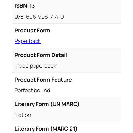
C
ISBN-13
o
978-606-996-714-0
p
i
Product Form
l
Paperback
ă
r
Product Form Detail
i
a
Trade paperback
q
Product Form Feature
u
a
Perfect bound
n
t
Literary Form (UNIMARC)
i
Fiction
t
y
Literary Form (MARC 21)