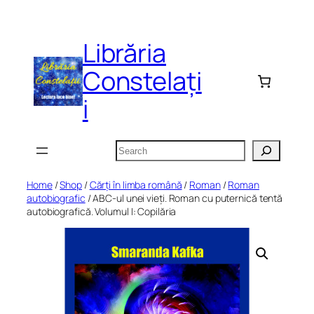
Skip
to
Librăria
content
Constelați
i
Search
Home
/
Shop
/
Cărți în limba română
/
Roman
/
Roman
autobiografic
/ ABC-ul unei vieți. Roman cu puternică tentă
autobiografică. Volumul I: Copilăria