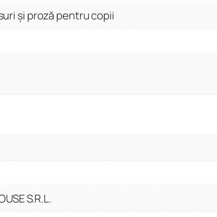
suri și proză pentru copii
USE S.R.L.