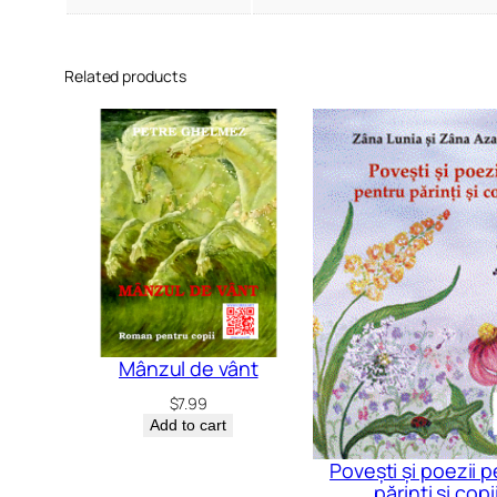
Related products
Mânzul de vânt
$
7.99
Add to cart
Povești și poezii 
părinți și copi