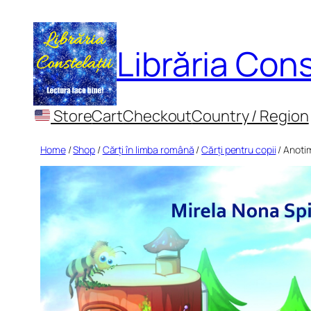
Skip
to
Librăria Cons
content
Store
Cart
Checkout
Country / Region
Home
/
Shop
/
Cărți în limba română
/
Cărți pentru copii
/ Anotim