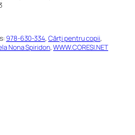
3
s:
978-630-334
, 
Cărți pentru copii
, 
ela Nona Spiridon
, 
WWW.CORESI.NET