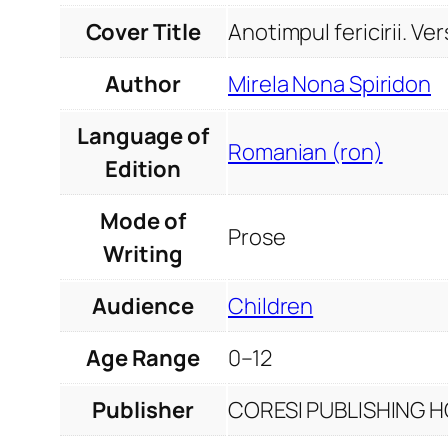
Cover Title
Anotimpul fericirii. Ver
Author
Mirela Nona Spiridon
Language of
Romanian (ron)
Edition
Mode of
Prose
Writing
Audience
Children
Age Range
0–12
Publisher
CORESI PUBLISHING HO