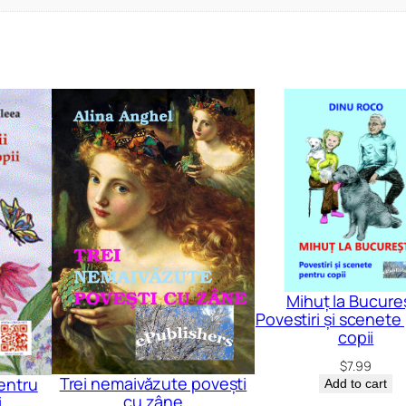
Mihuț la Bucureș
Povestiri și scenete
copii
$
7.99
Trei nemaivăzute povești
pentru
Add to cart
cu zâne
i