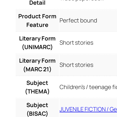
Detail
Product Form
Perfect bound
Feature
Literary Form
Short stories
(UNIMARC)
Literary Form
Short stories
(MARC 21)
Subject
Children’s / teenage fi
(THEMA)
Subject
JUVENILE FICTION / Ge
(BISAC)