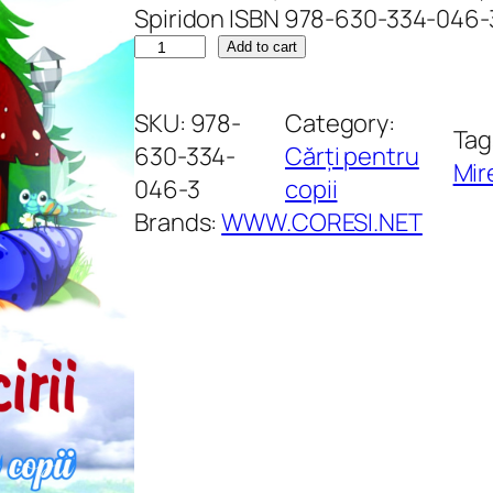
Spiridon ISBN 978-630-334-046-
A
Add to cart
n
o
SKU:
978-
Category:
Tag
t
630-334-
Cărți pentru
Mir
i
046-3
copii
m
Brands:
WWW.CORESI.NET
p
u
l
f
e
r
i
c