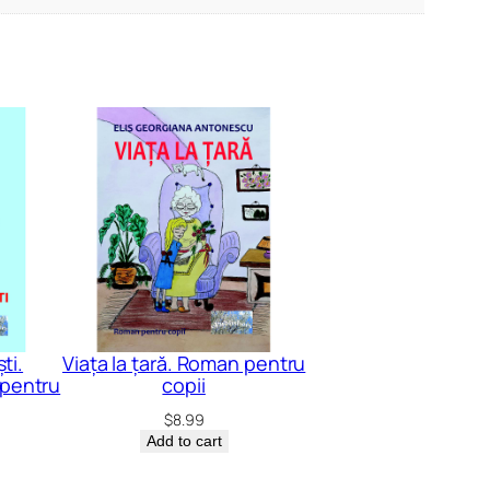
ti.
Viața la țară. Roman pentru
 pentru
copii
$
8.99
Add to cart