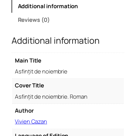
i
Additional information
t
d
Reviews (0)
e
n
Additional information
o
i
e
Main Title
m
b
Asfințit de noiembrie
r
i
Cover Title
e
Asfințit de noiembrie. Roman
q
u
Author
a
Vivien Cazan
n
t
Language of Edition