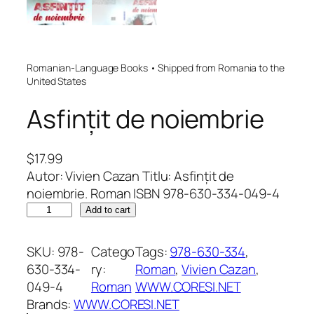
Romanian-Language Books • Shipped from Romania to the
United States
Asfințit de noiembrie
$
17.99
Autor: Vivien Cazan Titlu: Asfințit de
noiembrie. Roman ISBN 978-630-334-049-4
A
Add to cart
s
f
SKU:
978-
Catego
Tags:
978-630-334
, 
i
630-334-
ry:
Roman
, 
Vivien Cazan
, 
n
049-4
Roman
WWW.CORESI.NET
ț
Brands:
WWW.CORESI.NET