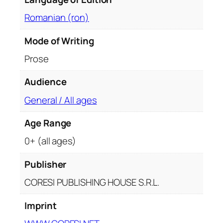
i
t
Romanian (ron)
y
Mode of Writing
Prose
Audience
General / All ages
Age Range
0+ (all ages)
Publisher
CORESI PUBLISHING HOUSE S.R.L.
Imprint