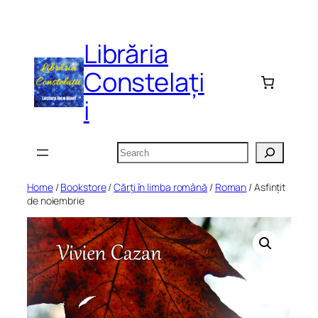
Skip
to
Librăria
content
Constelați
i
Search
Home
/
Bookstore
/
Cărți în limba română
/
Roman
/ Asfințit
de noiembrie