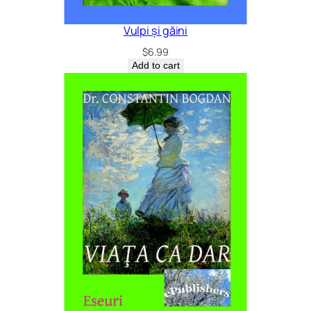
Vulpi și găini
$
6.99
Add to cart