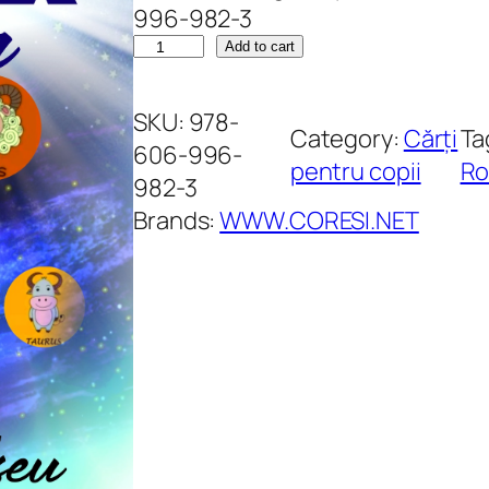
996-982-3
A
Add to cart
s
t
SKU:
978-
Category:
Cărți
Ta
r
606-996-
pentru copii
Ro
o
982-3
l
Brands:
WWW.CORESI.NET
o
g
i
a
c
o
p
i