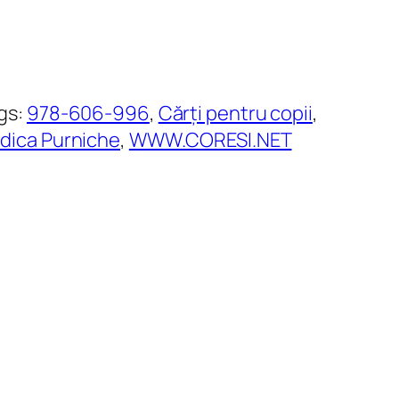
gs:
978-606-996
, 
Cărți pentru copii
, 
dica Purniche
, 
WWW.CORESI.NET