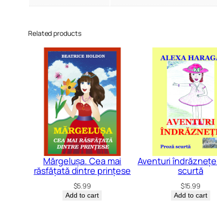
Related products
Mărgelușa. Cea mai
Aventuri îndrăznețe
răsfățată dintre prințese
scurtă
$
5.99
$
15.99
Add to cart
Add to cart