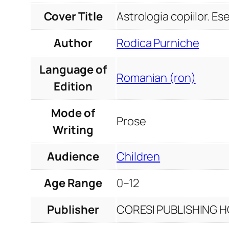
Cover Title
Astrologia copiilor. Es
Author
Rodica Purniche
Language of
Romanian (ron)
Edition
Mode of
Prose
Writing
Audience
Children
Age Range
0–12
Publisher
CORESI PUBLISHING HO