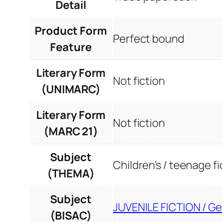
Detail
Product Form
Perfect bound
Feature
Literary Form
Not fiction
(UNIMARC)
Literary Form
Not fiction
(MARC 21)
Subject
Children’s / teenage fi
(THEMA)
Subject
JUVENILE FICTION / Ge
(BISAC)