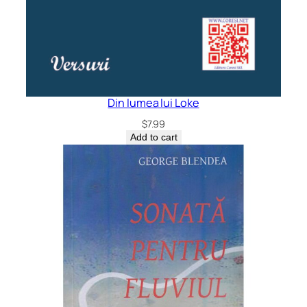
Din lumea lui Loke
$
7.99
Add to cart