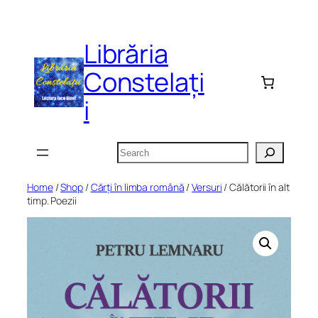
Skip
to
Librăria
content
Constelați
i
Search
Home
/
Shop
/
Cărți în limba română
/
Versuri
/ Călătorii în alt
timp. Poezii