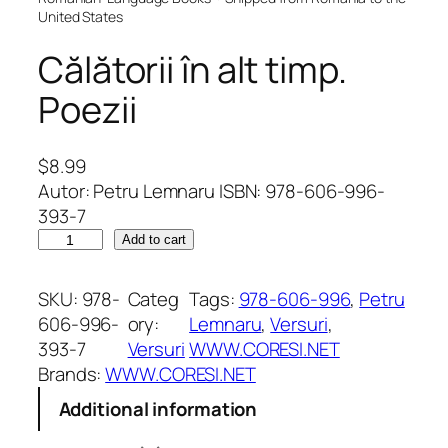
United States
Călătorii în alt timp.
Poezii
$
8.99
Autor: Petru Lemnaru ISBN: 978-606-996-
393-7
C
Add to cart
ă
l
SKU:
978-
Categ
Tags:
978-606-996
, 
Petru
ă
606-996-
ory:
Lemnaru
, 
Versuri
, 
t
393-7
Versuri
WWW.CORESI.NET
o
Brands:
WWW.CORESI.NET
r
Additional information
i
i