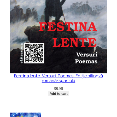
Festina lente. Versuri. Poemas. Ediție bilingvă
română-spaniolă
$
8.99
Add to cart