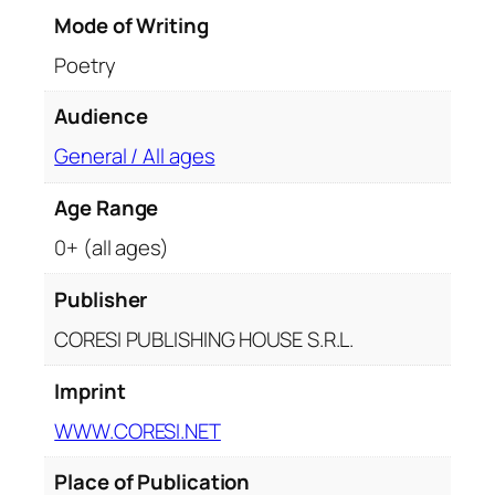
a
Mode of Writing
n
Poetry
t
i
Audience
t
General / All ages
y
Age Range
0+ (all ages)
Publisher
CORESI PUBLISHING HOUSE S.R.L.
Imprint
WWW.CORESI.NET
Place of Publication