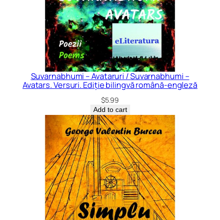
Suvarnabhumi – Avataruri / Suvarnabhumi –
Avatars. Versuri. Ediție bilingvă română-engleză
$
5.99
Add to cart