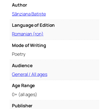
n
Author
t
i
Sânziana Batiște
t
Language of Edition
y
Romanian (ron)
Mode of Writing
Poetry
Audience
General / All ages
Age Range
0+ (all ages)
Publisher