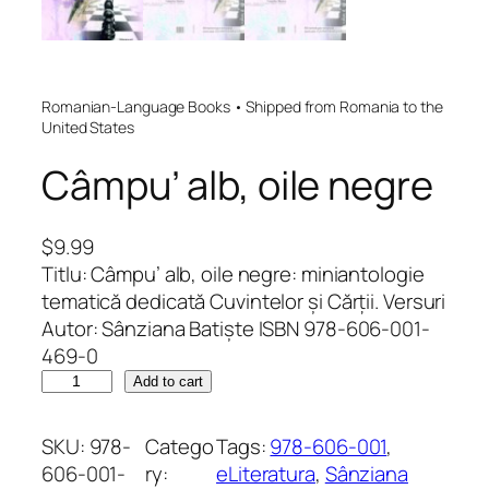
Romanian-Language Books • Shipped from Romania to the
United States
Câmpu’ alb, oile negre
$
9.99
Titlu: Câmpu’ alb, oile negre: miniantologie
tematică dedicată Cuvintelor și Cărții. Versuri
Autor: Sânziana Batiște ISBN 978-606-001-
469-0
C
Add to cart
â
m
SKU:
978-
Catego
Tags:
978-606-001
, 
p
606-001-
ry:
eLiteratura
, 
Sânziana