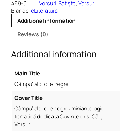
u
469-0
Versuri
Batiște
, 
Versuri
'
Brands:
eLiteratura
a
Additional information
l
b
Reviews (0)
,
o
Additional information
i
l
e
Main Title
n
e
Câmpu' alb, oile negre
g
r
Cover Title
e
Câmpu’ alb, oile negre: miniantologie
q
tematică dedicată Cuvintelor și Cărții.
u
Versuri
a