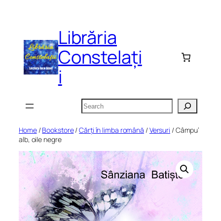
Skip
to
Librăria
content
Constelați
i
Search
Home
/
Bookstore
/
Cărți în limba română
/
Versuri
/ Câmpu’
alb, oile negre