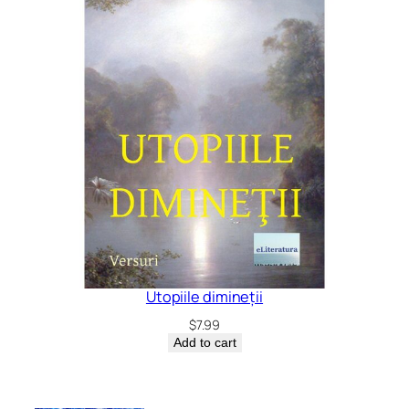
Utopiile dimineții
$
7.99
Add to cart