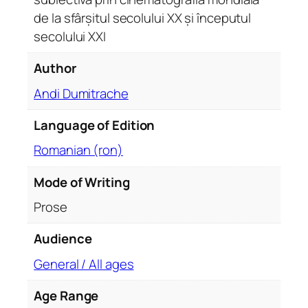
t
de la sfârșitul secolului XX și începutul
i
secolului XXI
t
y
Author
Andi Dumitrache
Language of Edition
Romanian (ron)
Mode of Writing
Prose
Audience
General / All ages
Age Range