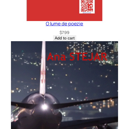
O lume de poezie
$
7.99
Add to cart