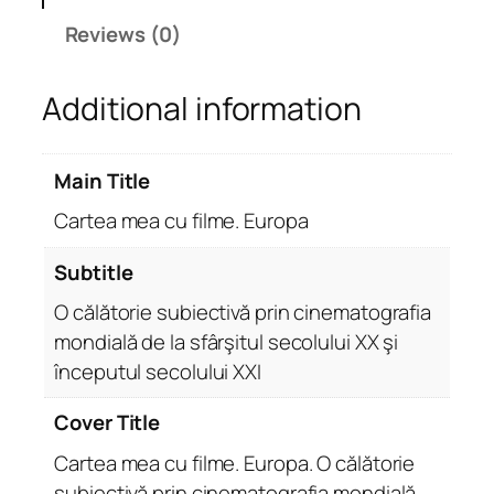
c
Reviews (0)
u
f
Additional information
i
l
m
Main Title
e
.
Cartea mea cu filme. Europa
E
u
Subtitle
r
O călătorie subiectivă prin cinematografia
o
mondială de la sfârşitul secolului XX şi
p
începutul secolului XXI
a
q
Cover Title
u
a
Cartea mea cu filme. Europa. O călătorie
n
subiectivă prin cinematografia mondială