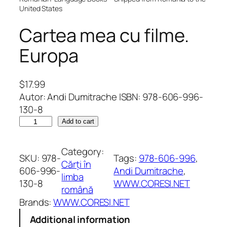
United States
Cartea mea cu filme.
Europa
$
17.99
Autor: Andi Dumitrache ISBN: 978-606-996-
130-8
C
Add to cart
a
r
Category:
SKU:
978-
Tags:
978-606-996
, 
t
Cărți în
606-996-
Andi Dumitrache
, 
e
limba
130-8
WWW.CORESI.NET
a
română
m
Brands:
WWW.CORESI.NET
e
Additional information
a