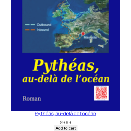
Pythéas, au-delà de l’océan
$
9.99
Add to cart