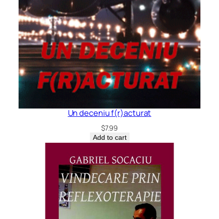
Un deceniu f(r)acturat
$
7.99
Add to cart