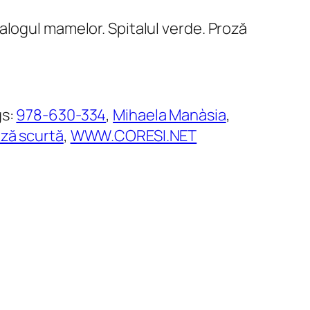
alogul mamelor. Spitalul verde. Proză
gs:
978-630-334
, 
Mihaela Manàsia
, 
ză scurtă
, 
WWW.CORESI.NET