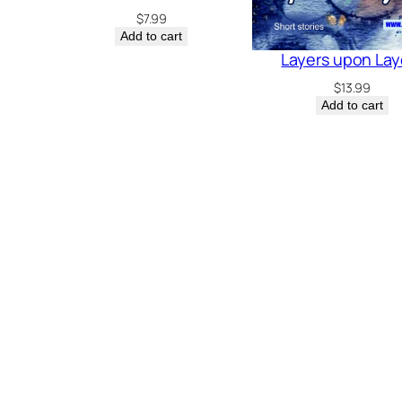
$
7.99
Add to cart
Layers upon Lay
$
13.99
Add to cart