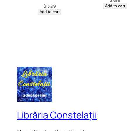
$
7.99
$
15.99
Add to cart
Add to cart
Librăria Constelații