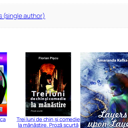
s (single author)
ica
Trei luni de chin și comedie
la mănăstire. Proză scurtă