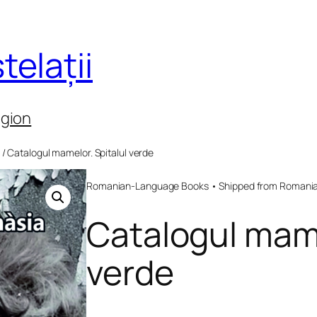
telații
egion
/ Catalogul mamelor. Spitalul verde
Romanian-Language Books • Shipped from Romania 
Catalogul mame
verde