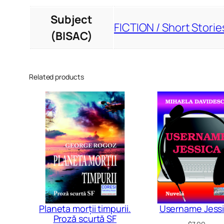
Subject
FICTION / Short Storie
(BISAC)
Related products
Planeta morții timpurii.
Username Jess
Proză scurtă SF