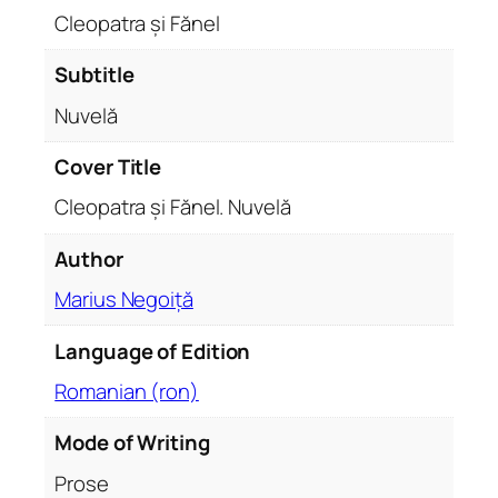
l
Cleopatra și Fănel
.
N
Subtitle
u
Nuvelă
v
e
Cover Title
l
Cleopatra și Fănel. Nuvelă
ă
q
Author
u
a
Marius Negoiță
n
t
Language of Edition
i
Romanian (ron)
t
y
Mode of Writing
Prose