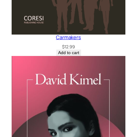
Carmakers
$
12.99
Add to cart