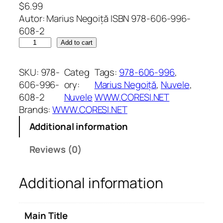
$
6.99
Autor: Marius Negoiță ISBN 978-606-996-
608-2
C
Add to cart
l
e
SKU:
978-
Categ
Tags:
978-606-996
, 
o
606-996-
ory:
Marius Negoiță
, 
Nuvele
, 
p
608-2
Nuvele
WWW.CORESI.NET
a
Brands:
WWW.CORESI.NET
t
Additional information
r
a
Reviews (0)
ș
i
Additional information
F
ă
n
Main Title
e