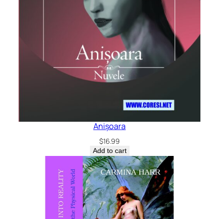
Anișoara
$
16.99
Add to cart