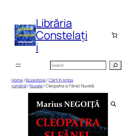
Skip
to
Librăria
content
Constelați
i
Search
Home
/
Bookstore
/
Cărți în limba
română
/
Nuvele
/ Cleopatra și Fănel. Nuvelă