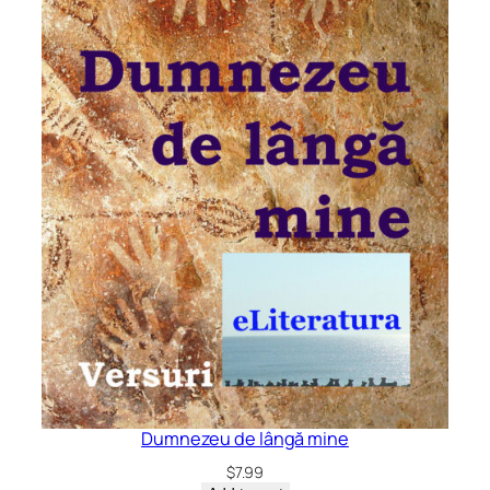
Dumnezeu de lângă mine
$
7.99