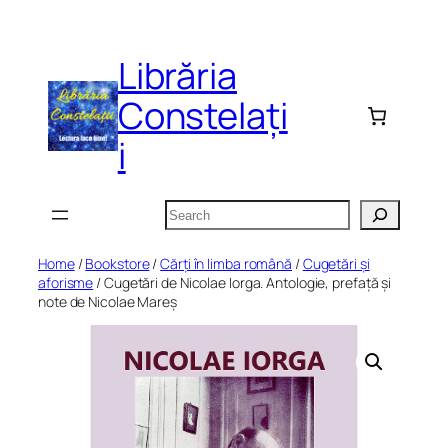
Skip
to
Librăria
content
Constelați
i
Search
Home
/
Bookstore
/
Cărți în limba română
/
Cugetări și
aforisme
/ Cugetări de Nicolae Iorga. Antologie, prefață și
note de Nicolae Mareș