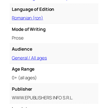
l
Language of Edition
o
g
Romanian (ron)
i
e
Mode of Writing
,
Prose
p
r
Audience
e
f
General / All ages
a
Age Range
ț
ă
0+ (all ages)
ș
i
Publisher
n
WWW.EPUBLISHERS INFO S.R.L.
o
t