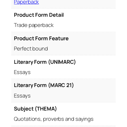
Paperback
n
t
Product Form Detail
i
Trade paperback
t
y
Product Form Feature
Perfect bound
Literary Form (UNIMARC)
Essays
Literary Form (MARC 21)
Essays
Subject (THEMA)
Quotations, proverbs and sayings