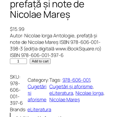
prefață și note de
Nicolae Mareș
$
15.99
Autor: Nicolae Iorga Antologie, prefață și
note de Nicolae Mareș ISBN 978-606-001-
398-3 (ediția digitală www.iBookSquare.ro)
ISBN 978-606-001-397-6
C
Add to cart
u
g
SKU:
Category:
Tags:
978-606-001
, 
e
978-
Cugetări
Cugetări și aforisme
, 
t
606-
și
eLiteratura
, 
Nicolae Iorga
, 
ă
001-
aforisme
Nicolae Mareș
r
397-6
i
Brands:
eLiteratura
d