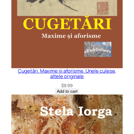
Cugetări. Maxime și aforisme. Unele culese,
altele originale
$
9.99
Add to cart