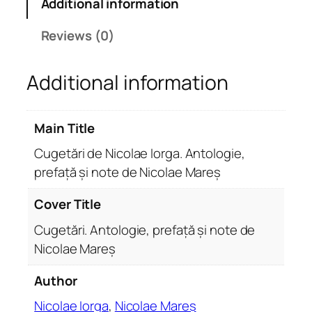
Additional information
e
N
Reviews (0)
i
c
Additional information
o
l
a
Main Title
e
I
Cugetări de Nicolae Iorga. Antologie,
o
prefață și note de Nicolae Mareș
r
g
Cover Title
a
Cugetări. Antologie, prefață și note de
.
Nicolae Mareș
A
n
Author
t
o
Nicolae Iorga
,
Nicolae Mareș