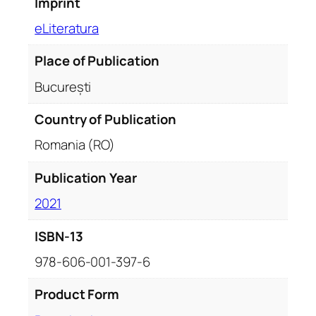
Imprint
e
eLiteratura
d
e
Place of Publication
N
i
București
c
o
Country of Publication
l
Romania (RO)
a
e
Publication Year
M
2021
a
r
ISBN-13
e
ș
978-606-001-397-6
q
u
Product Form
a