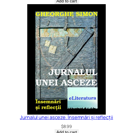
Add to cart
Jurnalul unei asceze. Însemnări și reflecții
$
8.99
Add to cart