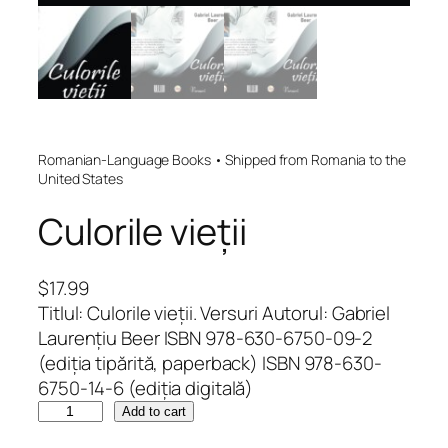
Romanian-Language Books • Shipped from Romania to the
United States
Culorile vieții
$
17.99
Titlul: Culorile vieții. Versuri Autorul: Gabriel
Laurențiu Beer ISBN 978-630-6750-09-2
(ediția tipărită, paperback) ISBN 978-630-
6750-14-6 (ediția digitală)
C
Add to cart
u