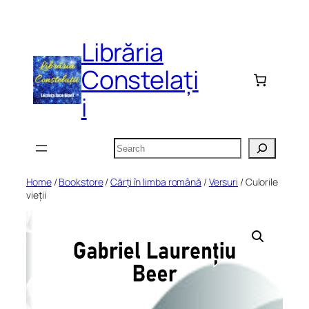
Skip
to
Librăria
content
Constelați
i
Search
Home
/
Bookstore
/
Cărți în limba română
/
Versuri
/ Culorile
vieții