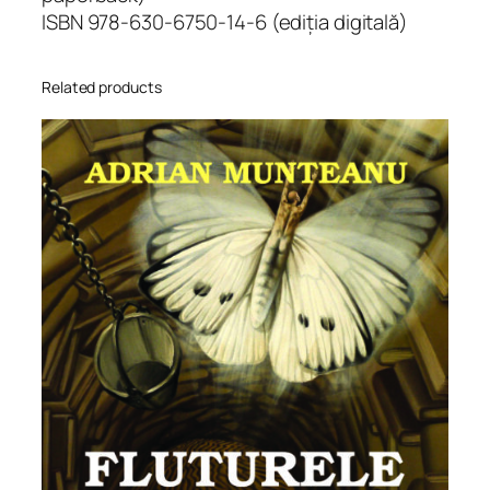
t
ISBN 978-630-6750-14-6 (ediția digitală)
y
Related products