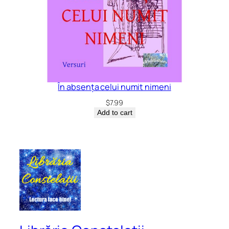
În absența celui numit nimeni
$
7.99
Add to cart