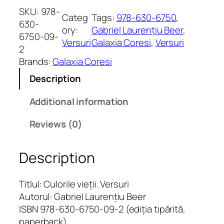
l
SKU:
978-
Categ
Tags:
978-630-6750
, 
o
630-
ory:
Gabriel Laurențiu Beer
, 
r
6750-09-
Versuri
Galaxia Coresi
, 
Versuri
i
2
l
Brands:
Galaxia Coresi
e
Description
v
i
Additional information
e
ț
Reviews (0)
i
i
Description
q
u
a
Titlul: Culorile vieții. Versuri
n
Autorul: Gabriel Laurențiu Beer
t
ISBN 978-630-6750-09-2 (ediția tipărită,
i
paperback)