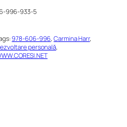
06-996-933-5
ags:
978-606-996
, 
Carmina Harr
, 
ezvoltare personală
, 
WW.CORESI.NET