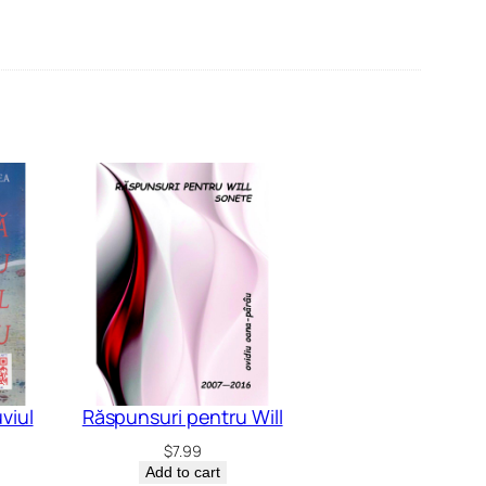
viul
Răspunsuri pentru Will
$
7.99
Add to cart