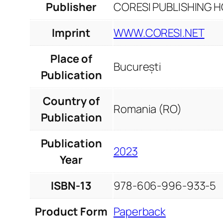
Publisher
CORESI PUBLISHING HO
Imprint
WWW.CORESI.NET
Place of
București
Publication
Country of
Romania (RO)
Publication
Publication
2023
Year
ISBN-13
978-606-996-933-5
Product Form
Paperback