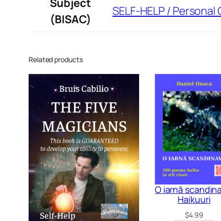
Subject
SELF-HELP / Personal 
(BISAC)
Related products
O iarnă scandina
Haikuuri
$
4.99