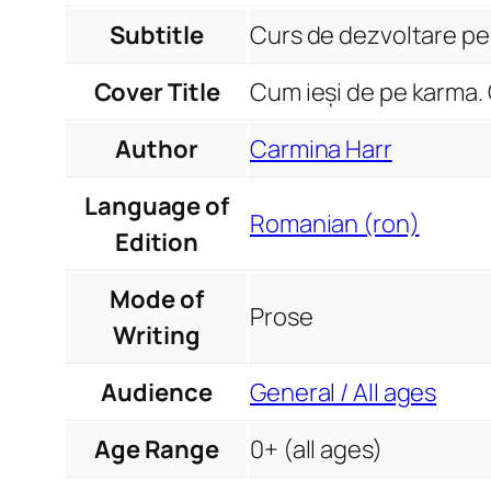
Subtitle
Curs de dezvoltare pe
Cover Title
Cum ieși de pe karma.
Author
Carmina Harr
Language of
Romanian (ron)
Edition
Mode of
Prose
Writing
Audience
General / All ages
Age Range
0+ (all ages)