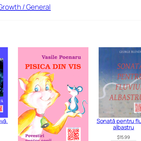
Growth / General
vă.
Sonată pentru flu
albastru
$
15.99