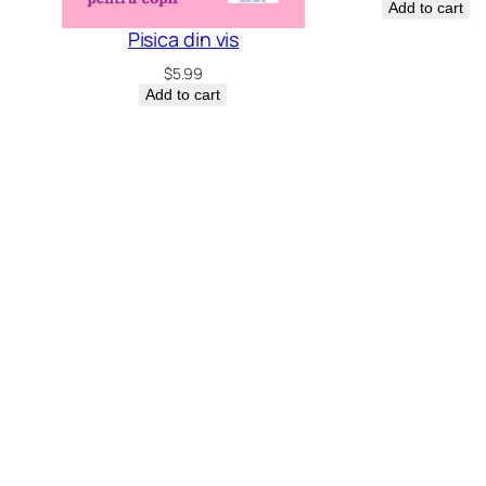
Add to cart
Pisica din vis
$
5.99
Add to cart