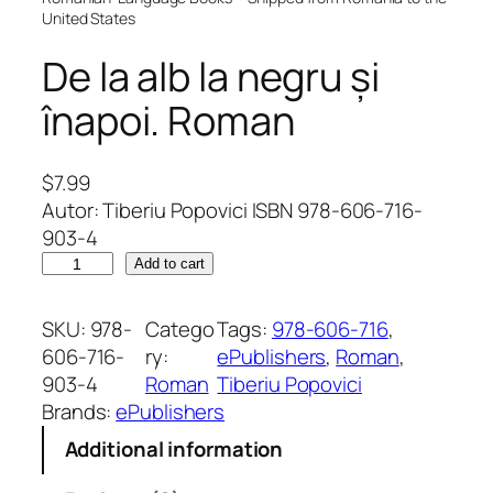
United States
De la alb la negru și
înapoi. Roman
$
7.99
Autor: Tiberiu Popovici ISBN 978-606-716-
903-4
D
Add to cart
e
l
SKU:
978-
Catego
Tags:
978-606-716
, 
a
606-716-
ry:
ePublishers
, 
Roman
, 
a
903-4
Roman
Tiberiu Popovici
l
Brands:
ePublishers
b
Additional information
l
a