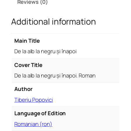
Reviews (0)
n
e
Additional information
g
r
u
Main Title
ș
i
De la alb la negru și înapoi
î
n
Cover Title
a
De la alb la negru și înapoi. Roman
p
o
Author
i
Tiberiu Popovici
.
R
Language of Edition
o
m
Romanian (ron)
a