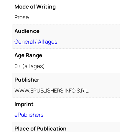
n
Mode of Writing
q
Prose
u
a
Audience
n
General / All ages
t
i
Age Range
t
y
0+ (all ages)
Publisher
WWW.EPUBLISHERS INFO S.R.L.
Imprint
ePublishers
Place of Publication