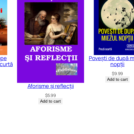
ape
Povești de după m
scurtă
nopții
$
9.99
Add to cart
Aforisme și reflecții
$
5.99
Add to cart