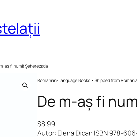
telații
 m-aș fi numit Șeherezada
Romanian-Language Books • Shipped from Romania 
De m-aș fi nu
$
8.99
Autor: Elena Dican ISBN 978-60