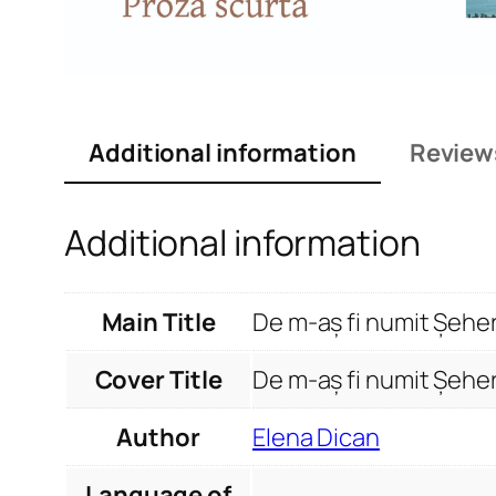
Additional information
Review
Additional information
Main Title
De m-aș fi numit Șeh
Cover Title
De m-aș fi numit Șeh
Author
Elena Dican
Language of