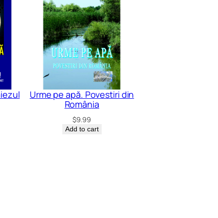
iezul
Urme pe apă. Povestiri din
România
$
9.99
Add to cart