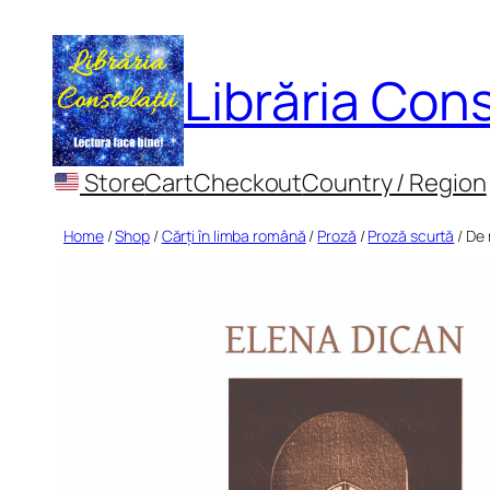
Skip
to
Librăria Cons
content
Store
Cart
Checkout
Country / Region
Home
/
Shop
/
Cărți în limba română
/
Proză
/
Proză scurtă
/ De