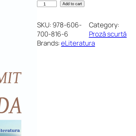
D
Add to cart
e
m
SKU:
978-606-
Category:
-
700-816-6
Proză scurtă
a
Brands:
eLiteratura
ș
f
i
n
u
m
i
t
Ș
e