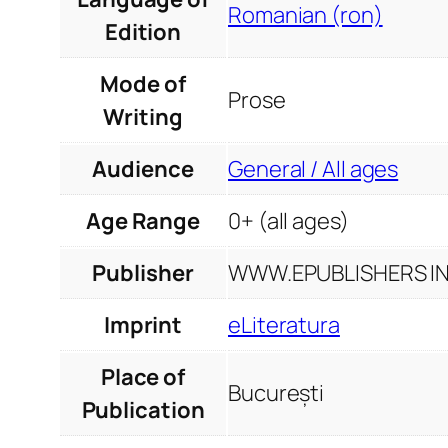
Romanian (ron)
Edition
Mode of
Prose
Writing
Audience
General / All ages
Age Range
0+ (all ages)
Publisher
WWW.EPUBLISHERS INF
Imprint
eLiteratura
Place of
București
Publication