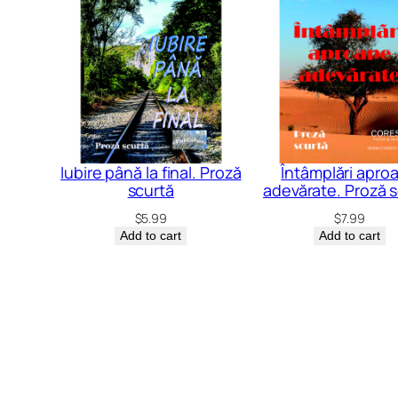
Iubire până la final. Proză
Întâmplări apro
scurtă
adevărate. Proză 
$
5.99
$
7.99
Add to cart
Add to cart