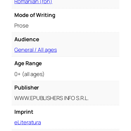
Romanian (ron)
u
a
Mode of Writing
n
Prose
t
i
Audience
t
General / All ages
y
Age Range
0+ (all ages)
Publisher
WWW.EPUBLISHERS INFO S.R.L.
Imprint
eLiteratura