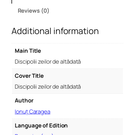
i
Reviews (0)
z
e
Additional information
i
l
o
Main Title
r
d
Discipolii zeilor de altădată
e
a
Cover Title
l
Discipolii zeilor de altădată
t
ă
Author
d
Ionuț Caragea
a
t
Language of Edition
ă
q