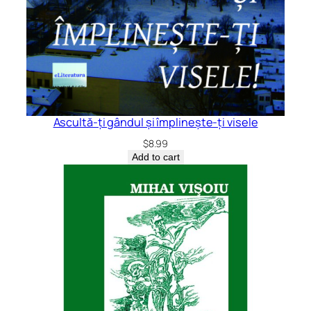
Ascultă-ți gândul și împlinește-ți visele
$
8.99
Add to cart