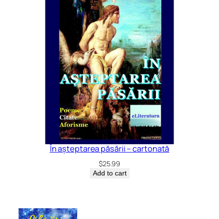
În așteptarea păsării – cartonată
$
25.99
Add to cart