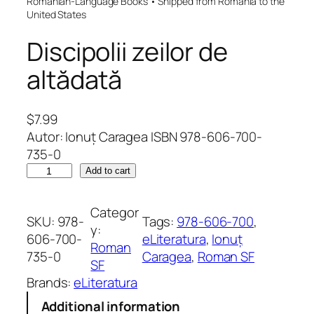
Romanian-Language Books • Shipped from Romania to the
United States
Discipolii zeilor de
altădată
$
7.99
Autor: Ionuț Caragea ISBN 978-606-700-
735-0
D
Add to cart
i
s
Categor
SKU:
978-
Tags:
978-606-700
, 
c
y:
606-700-
eLiteratura
, 
Ionuț
i
Roman
735-0
Caragea
, 
Roman SF
p
SF
o
Brands:
eLiteratura
l
Additional information
i