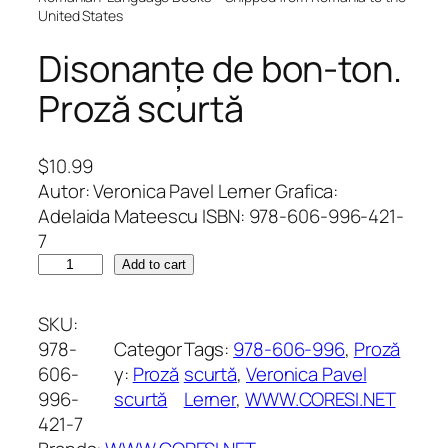
United States
Disonanțe de bon-ton.
Proză scurtă
$
10.99
Autor: Veronica Pavel Lerner Grafica:
Adelaida Mateescu ISBN: 978-606-996-421-
7
D
Add to cart
i
s
SKU:
o
978-
Categor
Tags:
978-606-996
, 
Proză
n
606-
y:
Proză
scurtă
, 
Veronica Pavel
a
996-
scurtă
Lerner
, 
WWW.CORESI.NET
n
421-7
ț