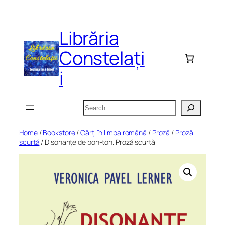
Skip
to
Librăria
content
Constelați
i
Search
Home
/
Bookstore
/
Cărți în limba română
/
Proză
/
Proză
scurtă
/ Disonanțe de bon-ton. Proză scurtă