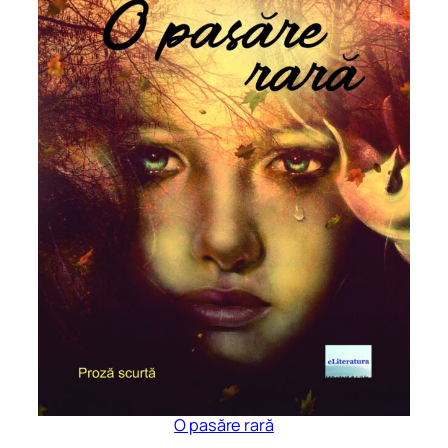
O pasăre rară