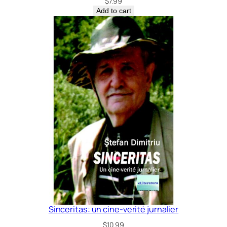
$
7.99
Add to cart
Sinceritas: un cine-verité jurnalier
$
10.99