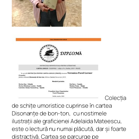
u
r
t
ă
q
u
a
n
t
i
t
y
Colecția
de schițe umoristice cuprinse în cartea
Disonanțe de bon-ton
, cu nostimele
ilustrații ale graficienei Adelaida Mateescu,
este o lectură nu numai plăcută, dar și foarte
distractivă. Cartea se parcurge pe