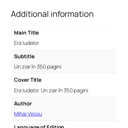
.
Additional information
U
n
z
Main Title
i
a
Era Iudelor
r
î
Subtitle
n
Un ziar în 350 pagini
3
5
Cover Title
0
Era Iudelor. Un ziar în 350 pagini
p
a
Author
g
i
Mihai Vișoiu
n
i
Language of Edition