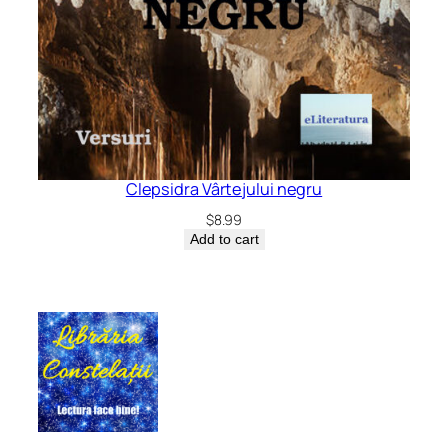
Clepsidra Vârtejului negru
$
8.99
Add to cart