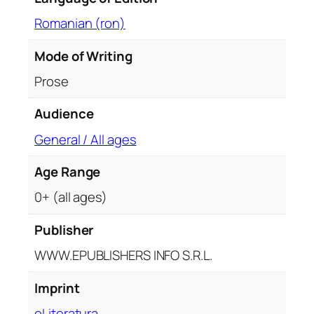
q
Romanian (ron)
u
a
Mode of Writing
n
Prose
t
i
Audience
t
y
General / All ages
Age Range
0+ (all ages)
Publisher
WWW.EPUBLISHERS INFO S.R.L.
Imprint
eLiteratura