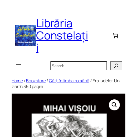
Skip
to
Librăria
content
Constelați
i
Search
Home
/
Bookstore
/
Cărți în limba română
/ Era Iudelor. Un
ziar în 350 pagini