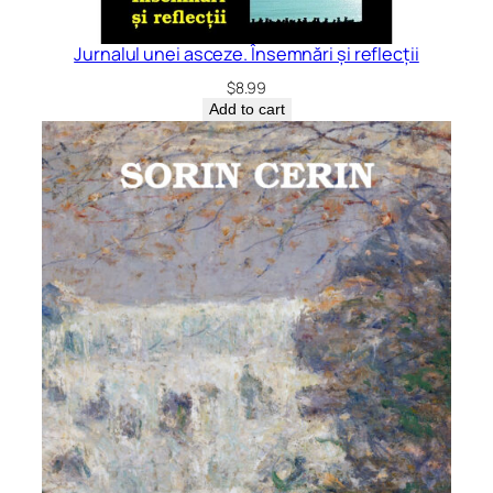
Jurnalul unei asceze. Însemnări și reflecții
$
8.99
Add to cart