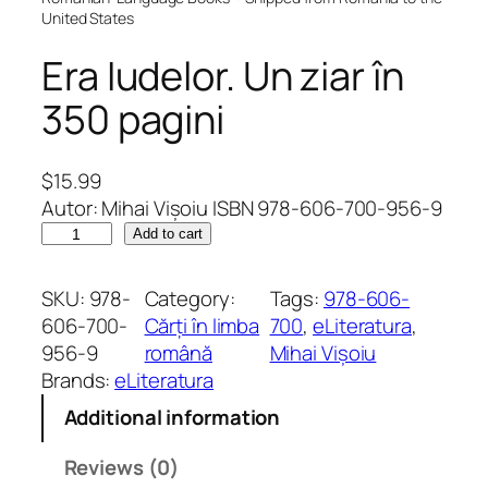
United States
Era Iudelor. Un ziar în
350 pagini
$
15.99
Autor: Mihai Vișoiu ISBN 978-606-700-956-9
E
Add to cart
r
a
SKU:
978-
Category:
Tags:
978-606-
I
606-700-
Cărți în limba
700
, 
eLiteratura
, 
u
956-9
română
Mihai Vișoiu
d
Brands:
eLiteratura
e
Additional information
l
o
Reviews (0)
r