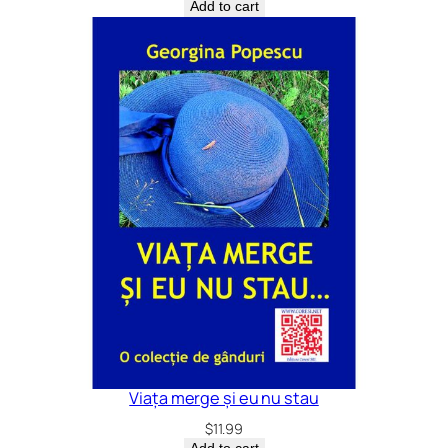
Add to cart
Viața merge și eu nu stau
$
11.99
Add to cart