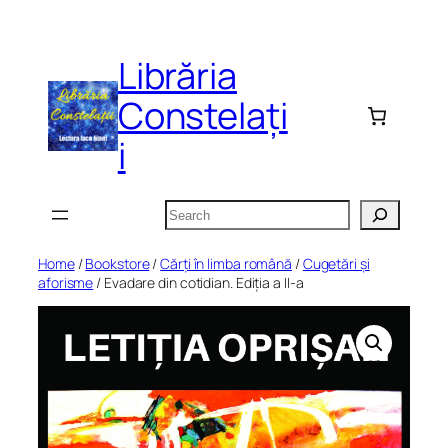
Skip
to
Librăria
content
Constelați
i
Search
Home
/
Bookstore
/
Cărți în limba română
/
Cugetări și
aforisme
/ Evadare din cotidian. Ediția a II-a