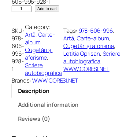
606-996-928-1
E
Add to cart
v
a
Category:
SKU:
Tags:
978-606-996
, 
d
Artă
, 
Carte-
978-
Artă
, 
Carte-album
, 
a
album
, 
606-
Cugetări și aforisme
, 
r
Cugetări și
996-
Letiția Oprișan
, 
Scriere
e
aforisme
, 
928-
autobiografica
, 
d
Scriere
1
WWW.CORESI.NET
i
autobiografica
n
Brands:
WWW.CORESI.NET
c
Description
o
t
Additional information
i
d
Reviews (0)
i
a