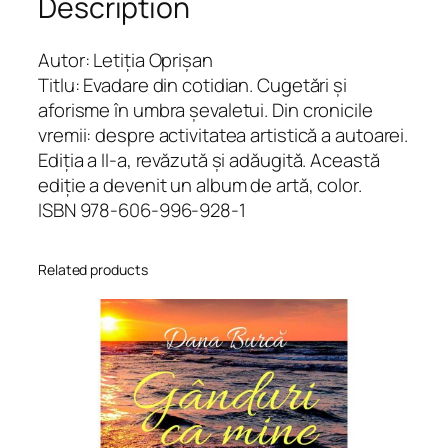
Description
n
.
E
Autor: Letiția Oprișan
d
Titlu: Evadare din cotidian. Cugetări și
i
aforisme în umbra șevaletui. Din cronicile
ț
vremii: despre activitatea artistică a autoarei.
i
Ediția a II-a, revăzută și adăugită. Această
a
ediție a devenit un album de artă, color.
a
ISBN 978-606-996-928-1
I
I
Related products
-
a
q
u
a
n
t