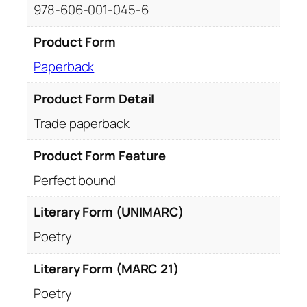
q
978-606-001-045-6
u
a
Product Form
n
Paperback
t
i
Product Form Detail
t
y
Trade paperback
Product Form Feature
Perfect bound
Literary Form (UNIMARC)
Poetry
Literary Form (MARC 21)
Poetry