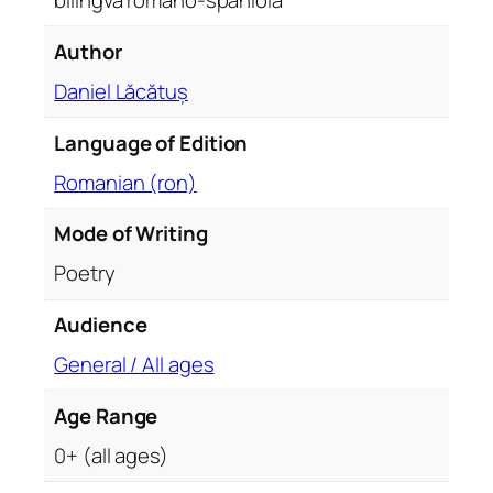
bilingvă româno-spaniolă
s
Author
u
r
Daniel Lăcătuș
i
î
Language of Edition
n
Romanian (ron)
e
d
Mode of Writing
i
Poetry
ț
i
Audience
e
b
General / All ages
i
l
Age Range
i
0+ (all ages)
n