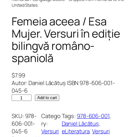
United States
Femeia aceea / Esa
Mujer. Versuri în ediție
bilingvă româno-
spaniolă
$
7.99
Autor: Daniel Lăcătuș ISBN 978-606-001-
045-6
F
Add to cart
e
m
SKU:
978-
Catego
Tags:
978-606-001
, 
e
606-001-
ry:
Daniel Lăcătuș
, 
i
045-6
Versuri
eLiteratura
, 
Versuri
a