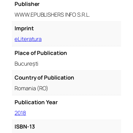
g
Publisher
v
WWW.EPUBLISHERS INFO S.R.L.
ă
r
Imprint
o
m
eLiteratura
â
n
Place of Publication
o
București
-
s
Country of Publication
p
Romania (RO)
a
n
Publication Year
i
o
2018
l
ISBN-13
ă