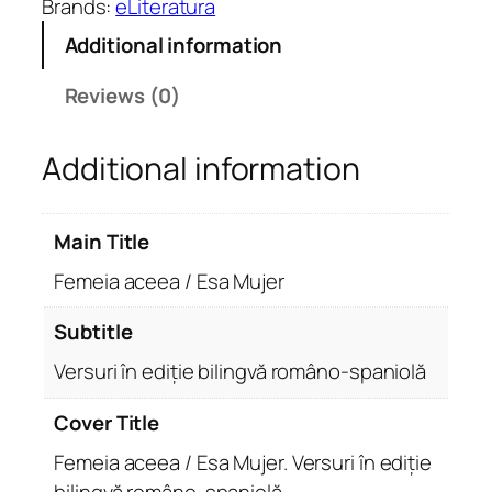
Brands:
eLiteratura
a
Additional information
c
e
Reviews (0)
e
a
Additional information
/
E
s
Main Title
a
M
Femeia aceea / Esa Mujer
u
j
Subtitle
e
Versuri în ediție bilingvă româno-spaniolă
r
.
Cover Title
V
Femeia aceea / Esa Mujer. Versuri în ediție
e
r