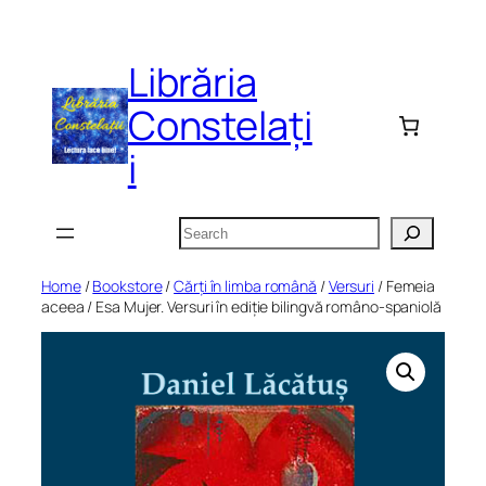
Skip
to
Librăria
content
Constelați
i
Search
Home
/
Bookstore
/
Cărți în limba română
/
Versuri
/ Femeia
aceea / Esa Mujer. Versuri în ediție bilingvă româno-spaniolă