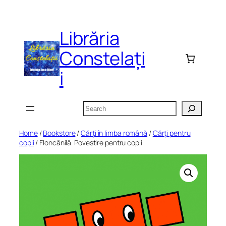
Skip
to
Librăria
content
Constelați
i
Search
Home
/
Bookstore
/
Cărți în limba română
/
Cărți pentru
copii
/ Floncănilă. Povestire pentru copii