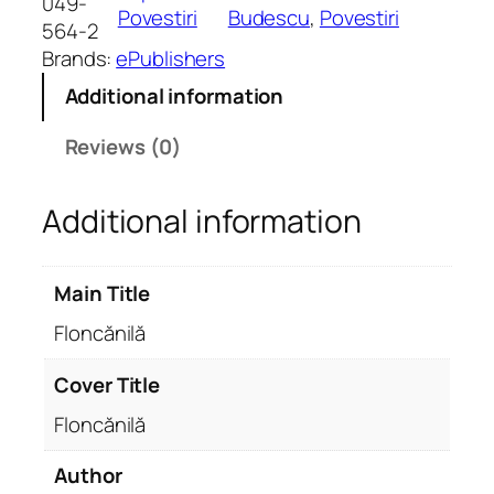
049-
Povestiri
Budescu
, 
Povestiri
n
564-2
i
Brands:
ePublishers
l
Additional information
ă
.
Reviews (0)
P
o
Additional information
v
e
s
Main Title
t
i
Floncănilă
r
e
Cover Title
p
Floncănilă
e
n
Author
t