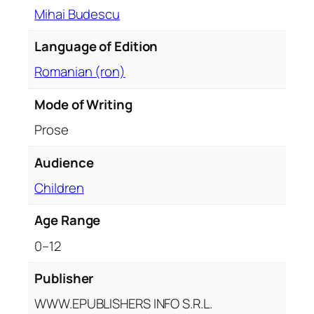
Mihai Budescu
r
u
Language of Edition
c
o
Romanian (ron)
p
i
Mode of Writing
i
Prose
q
u
Audience
a
Children
n
t
Age Range
i
t
0–12
y
Publisher
WWW.EPUBLISHERS INFO S.R.L.