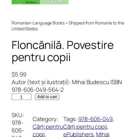
Romanian-Language Books • Shipped from Romania to the
United States
Floncănilă. Povestire
pentru copii
$
5.99
Autor (text și ilustrații): Mihai Budescu ISBN
978-606-049-564-2
F
Add to cart
l
o
SKU:
Category:
Tags:
978-606-049
, 
n
978-
Cărți pentru
Cărți pentru copii
, 
c
606-
copii
, 
ePublishers
, 
Mihai
ă