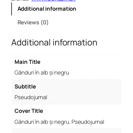
î
Additional information
n
a
Reviews (0)
l
b
Additional information
ș
i
n
Main Title
e
g
Gânduri în alb și negru
r
u
Subtitle
.
Pseudojurnal
P
s
Cover Title
e
Gânduri în alb și negru. Pseudojurnal
u
d