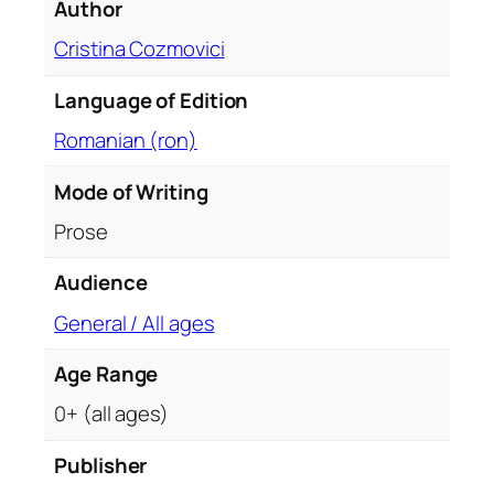
Author
o
j
Cristina Cozmovici
u
r
Language of Edition
n
Romanian (ron)
a
l
Mode of Writing
q
Prose
u
a
Audience
n
t
General / All ages
i
t
Age Range
y
0+ (all ages)
Publisher