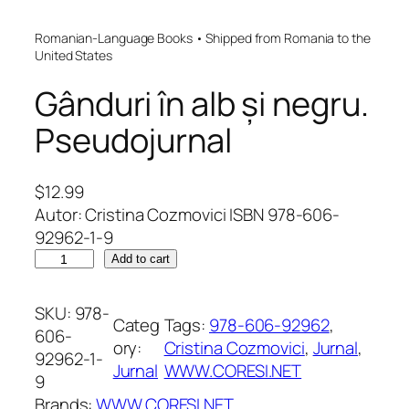
Romanian-Language Books • Shipped from Romania to the
United States
Gânduri în alb și negru.
Pseudojurnal
$
12.99
Autor: Cristina Cozmovici ISBN 978-606-
92962-1-9
G
Add to cart
â
n
SKU:
978-
Categ
Tags:
978-606-92962
, 
d
606-
ory:
Cristina Cozmovici
, 
Jurnal
, 
u
92962-1-
Jurnal
WWW.CORESI.NET
r
9
i
Brands:
WWW.CORESI.NET