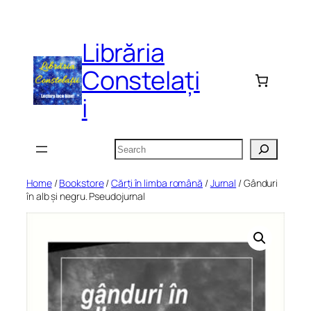
Skip
to
Librăria
content
Constelați
i
Search
Home
/
Bookstore
/
Cărți în limba română
/
Jurnal
/ Gânduri
în alb și negru. Pseudojurnal