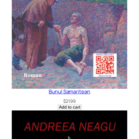
Bunul Samaritean
$
21.99
Add to cart