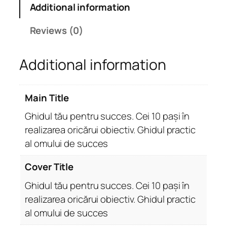
Additional information
p
e
Reviews (0)
n
t
Additional information
r
u
s
Main Title
u
c
Ghidul tău pentru succes. Cei 10 pași în
c
realizarea oricărui obiectiv. Ghidul practic
e
al omului de succes
s
.
Cover Title
C
Ghidul tău pentru succes. Cei 10 pași în
e
realizarea oricărui obiectiv. Ghidul practic
i
al omului de succes
1
0