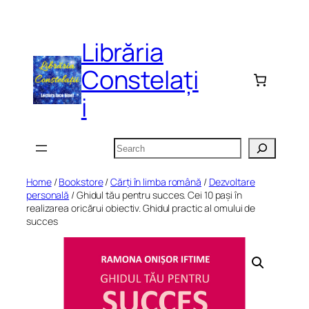
Skip
to
Librăria
content
Constelați
i
Search
Home
/
Bookstore
/
Cărți în limba română
/
Dezvoltare
personală
/ Ghidul tău pentru succes. Cei 10 pași în
realizarea oricărui obiectiv. Ghidul practic al omului de
succes