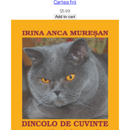
Cartea firii
$
5.99
Add to cart