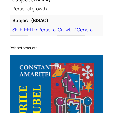
i
d
Personal growth
e
s
Subject (BISAC)
u
SELF-HELP / Personal Growth / General
c
c
e
Related products
s
q
u
a
n
t
i
t
y