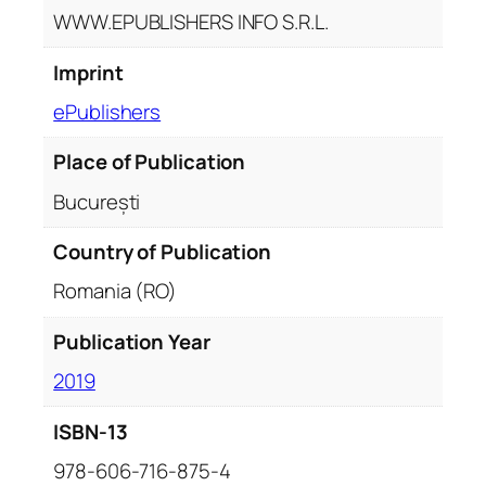
WWW.EPUBLISHERS INFO S.R.L.
i
c
Imprint
ă
r
ePublishers
u
Place of Publication
i
o
București
b
i
Country of Publication
e
Romania (RO)
c
t
Publication Year
i
v
2019
.
ISBN-13
G
h
978-606-716-875-4