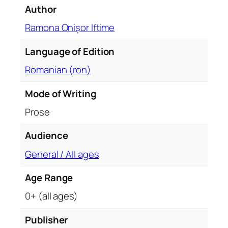
Author
p
a
Ramona Onișor Iftime
ș
i
Language of Edition
î
Romanian (ron)
n
r
Mode of Writing
e
Prose
a
l
Audience
i
z
General / All ages
a
r
Age Range
e
0+ (all ages)
a
o
Publisher
r