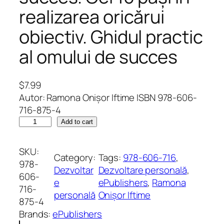
realizarea oricărui
obiectiv. Ghidul practic
al omului de succes
$
7.99
Autor: Ramona Onișor Iftime ISBN 978-606-
716-875-4
G
Add to cart
h
i
SKU:
Category:
Tags:
978-606-716
, 
d
978-
Dezvoltar
Dezvoltare personală
, 
u
606-
e
ePublishers
, 
Ramona
l
716-
personală
Onișor Iftime
t
875-4
ă
Brands:
ePublishers
u