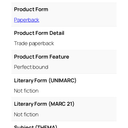
i
d
Product Form
u
Paperback
l
p
Product Form Detail
r
Trade paperback
a
c
Product Form Feature
t
i
Perfect bound
c
a
Literary Form (UNIMARC)
l
Not fiction
o
m
Literary Form (MARC 21)
u
Not fiction
l
u
Subject (THEMA)