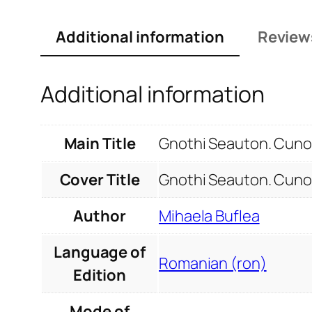
Additional information
Reviews
Additional information
Main Title
Gnothi Seauton. Cunoa
Cover Title
Gnothi Seauton. Cunoa
Author
Mihaela Buflea
Language of
Romanian (ron)
Edition
Mode of