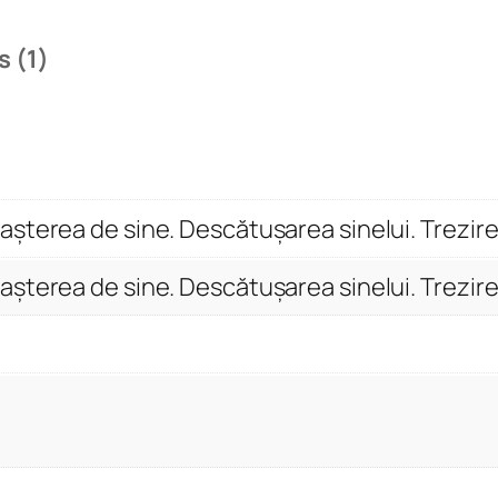
a
u
 (1)
t
o
n
.
C
șterea de sine. Descătușarea sinelui. Trezire
u
n
șterea de sine. Descătușarea sinelui. Trezire
o
a
ș
t
e
r