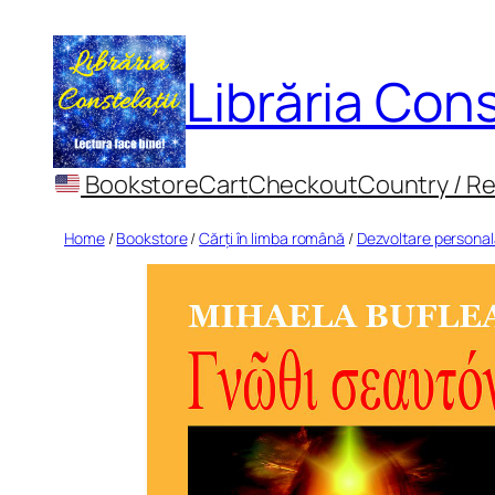
Skip
to
Librăria Cons
content
Bookstore
Cart
Checkout
Country / R
Home
/
Bookstore
/
Cărți în limba română
/
Dezvoltare persona