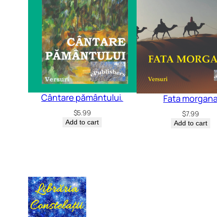
Cântare pământului.
Fata morgan
$
5.99
$
7.99
Add to cart
Add to cart