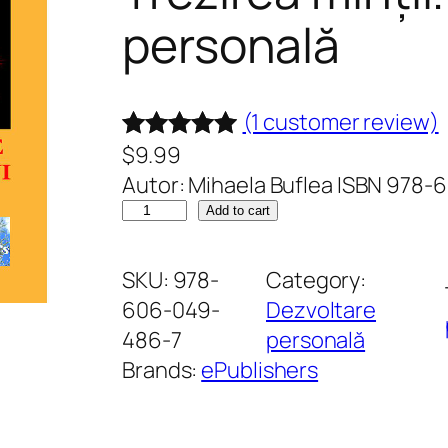
personală
(1 customer review)
$
9.99
Rated
1
5.00
Autor: Mihaela Buflea ISBN 978
out of 5
G
Add to cart
based on
n
customer
o
SKU:
978-
Category:
rating
t
606-049-
Dezvoltare
h
486-7
personală
i
Brands:
ePublishers
S
e