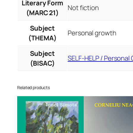
Literary Form
Not fiction
(MARC 21)
Subject
Personal growth
(THEMA)
Subject
SELF-HELP / Personal 
(BISAC)
Related products