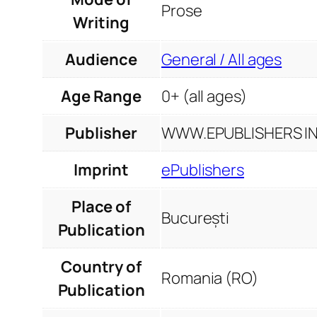
Prose
Writing
Audience
General / All ages
Age Range
0+ (all ages)
Publisher
WWW.EPUBLISHERS INF
Imprint
ePublishers
Place of
București
Publication
Country of
Romania (RO)
Publication