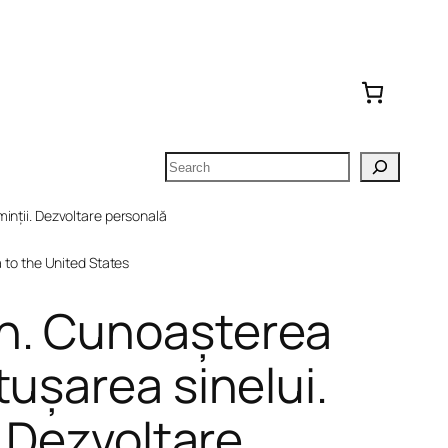
Search
inții. Dezvoltare personală
to the United States
n. Cunoașterea
tușarea sinelui.
. Dezvoltare