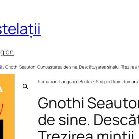
telații
egion
lă
/ Gnothi Seauton. Cunoașterea de sine. Descătușarea sinelui. Trezirea m
Romanian-Language Books • Shipped from Romania 
Gnothi Seauto
de sine. Descă
Trezirea minții