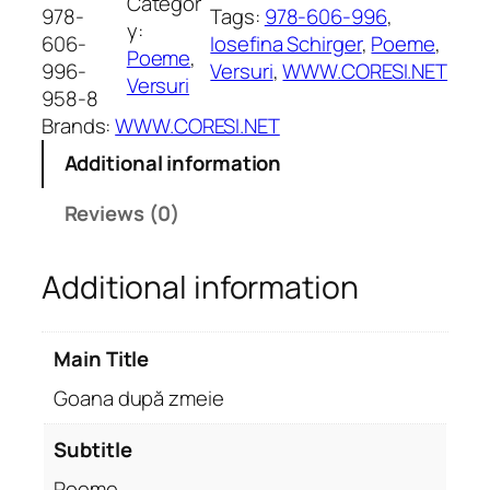
Categor
n
978-
Tags:
978-606-996
, 
y:
a
606-
Iosefina Schirger
, 
Poeme
, 
Poeme
, 
d
996-
Versuri
, 
WWW.CORESI.NET
Versuri
u
958-8
p
Brands:
WWW.CORESI.NET
ă
Additional information
z
m
Reviews (0)
e
i
Additional information
e
.
P
Main Title
o
e
Goana după zmeie
m
e
Subtitle
q
Poeme