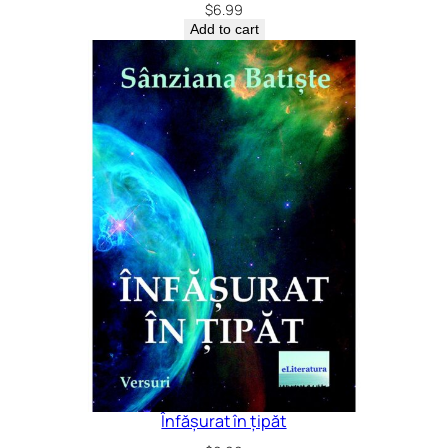
$
6.99
Add to cart
Înfășurat în țipăt