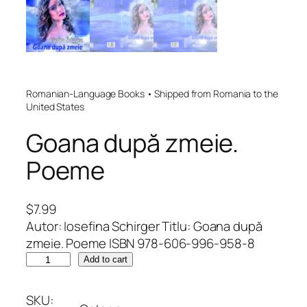
Romanian-Language Books • Shipped from Romania to the
United States
Goana după zmeie.
Poeme
$
7.99
Autor: Iosefina Schirger Titlu: Goana după
zmeie. Poeme ISBN 978-606-996-958-8
G
Add to cart
o
a
SKU: