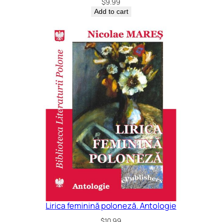
$
9.99
Add to cart
Lirica feminină poloneză. Antologie
$
10.99