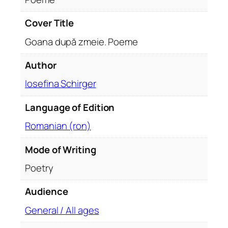
u
a
Cover Title
n
Goana după zmeie. Poeme
t
i
Author
t
y
Iosefina Schirger
Language of Edition
Romanian (ron)
Mode of Writing
Poetry
Audience
General / All ages