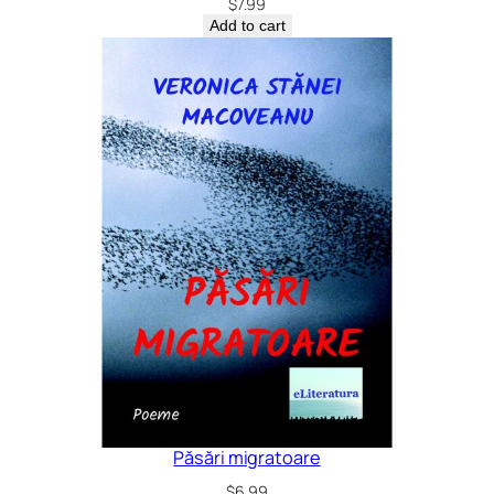
$
7.99
Add to cart
Păsări migratoare
$
6.99