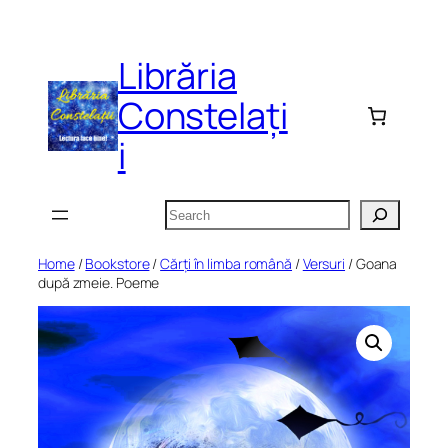
Skip
to
Librăria
content
Constelați
i
Search
Home
/
Bookstore
/
Cărți în limba română
/
Versuri
/ Goana
după zmeie. Poeme