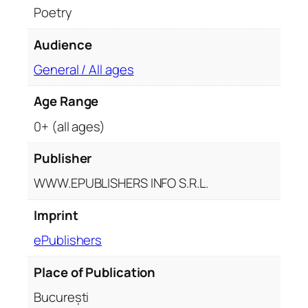
y
Poetry
Audience
General / All ages
Age Range
0+ (all ages)
Publisher
WWW.EPUBLISHERS INFO S.R.L.
Imprint
ePublishers
Place of Publication
București