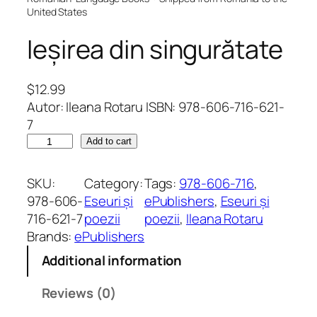
United States
Ieșirea din singurătate
$
12.99
Autor: Ileana Rotaru ISBN: 978-606-716-621-
7
I
Add to cart
e
ș
SKU:
Category:
Tags:
978-606-716
, 
i
978-606-
Eseuri și
ePublishers
, 
Eseuri și
r
716-621-7
poezii
poezii
, 
Ileana Rotaru
e
Brands:
ePublishers
a
Additional information
d
i
Reviews (0)
n