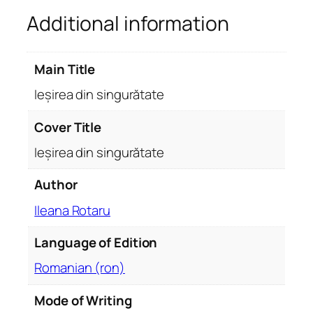
s
Additional information
i
n
g
Main Title
u
r
Ieșirea din singurătate
ă
t
Cover Title
a
Ieșirea din singurătate
t
e
Author
q
Ileana Rotaru
u
a
Language of Edition
n
t
Romanian (ron)
i
t
Mode of Writing