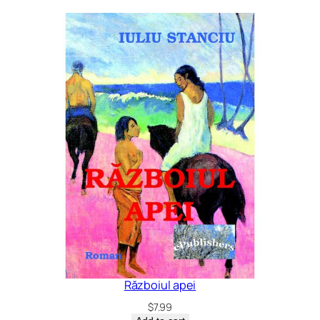
Războiul apei
$
7.99