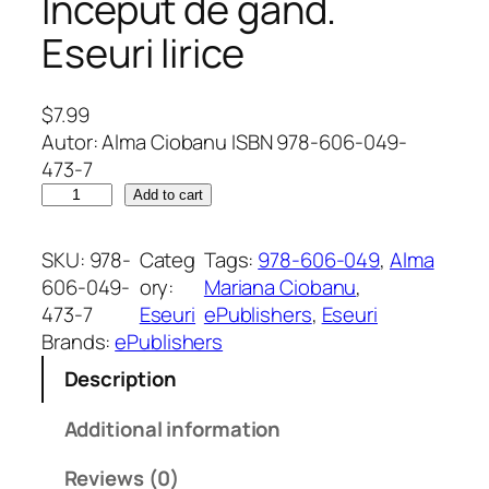
Început de gând.
Eseuri lirice
$
7.99
Autor: Alma Ciobanu ISBN 978-606-049-
473-7
Î
Add to cart
n
c
SKU:
978-
Categ
Tags:
978-606-049
, 
Alma
e
606-049-
ory:
Mariana Ciobanu
, 
p
473-7
Eseuri
ePublishers
, 
Eseuri
u
Brands:
ePublishers
t
Description
d
e
Additional information
g
â
Reviews (0)