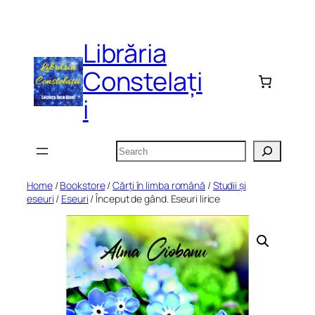
Skip
to
Librăria
content
Constelați
i
Search
Home
/
Bookstore
/
Cărți în limba română
/
Studii și
eseuri
/
Eseuri
/ Început de gând. Eseuri lirice