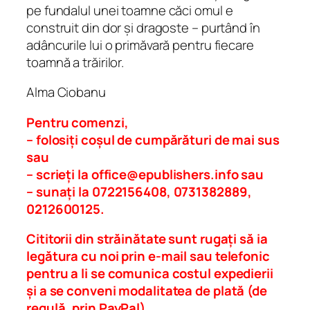
pe fundalul unei toamne căci omul e
construit din dor și dragoste – purtând în
adâncurile lui o primăvară pentru fiecare
toamnă a trăirilor.
Alma Ciobanu
Pentru comenzi,
– folosiți coșul de cumpărături de mai sus
sau
– scrieți la
office@epublishers.info
sau
– sunați la 0722156408, 0731382889,
0212600125.
Cititorii din străinătate sunt rugați să ia
legătura cu noi prin e-mail sau telefonic
pentru a li se comunica costul expedierii
și a se conveni modalitatea de plată (de
regulă, prin PayPal).