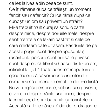
ce ies la iveală din ceea ce sunt.
Ce îți rămâne după ce trăiești un moment
fericit sau nefericit? Cu ce rămâi după ce
cunoști un om sau privești un străin?
Mi-a trebuit mult curaj să scriu o carte
despre mine, despre dorurile mele, despre
sentimentele ce le-am păstrat și cele pe
care credeam că le uitasem. Rândurile de pe
aceste pagini sunt despre apusurile și
răsăriturile pe care continui să le privesc,
sunt despre echilibrul și haosul dintr-un om,
infinitul lui „a fi”. Toate aceste începuturi de
gând încearcă să vorbească inimilor din
oameni și să deseneze emoțiile dintr-o ființă.
Nu vei regăsi personaje, acțiuni sau povești,
ci vei citi despre trăirile unei inimi, despre
lacrimile ei, despre bucuriile și dorințele ei.
Această carte e născută din dor și dragoste