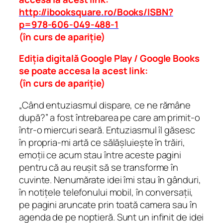
n
http://ibooksquare.ro/Books/ISBN?
t
p=978-606-049-488-1
i
(în curs de apariție)
t
y
Ediția digitală Google Play / Google Books
se poate accesa la acest link:
(în curs de apariție)
„Când entuziasmul dispare, ce ne rămâne
după?” a fost întrebarea pe care am primit-o
într-o miercuri seară. Entuziasmul îl găsesc
în propria-mi artă ce sălășluiește în trăiri,
emoții ce acum stau între aceste pagini
pentru că au reușit să se transforme în
cuvinte. Nenumărate idei îmi stau în gânduri,
în notițele telefonului mobil, în conversații,
pe pagini aruncate prin toată camera sau în
agenda de pe noptieră. Sunt un infinit de idei