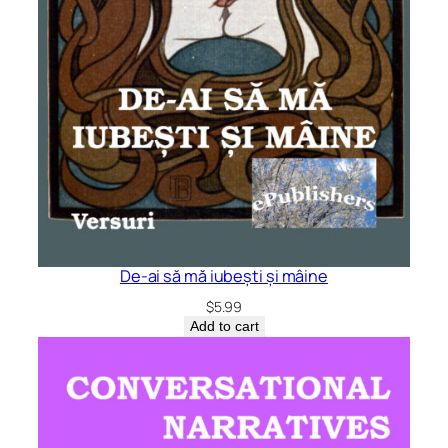
De-ai să mă iubești și mâine
$
5.99
Add to cart