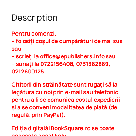
n
d
Description
.
E
s
Pentru comenzi,
e
– folosiți coșul de cumpărături de mai sus
u
sau
r
– scrieți la
office@epublishers.info
sau
i
– sunați la 0722156408, 0731382889,
l
0212600125.
i
Cititorii din străinătate sunt rugați să ia
r
legătura cu noi prin e-mail sau telefonic
i
pentru a li se comunica costul expedierii
c
și a se conveni modalitatea de plată (de
e
regulă, prin PayPal).
q
u
Ediția digitală iBookSquare.ro se poate
a
accesa la acest link: