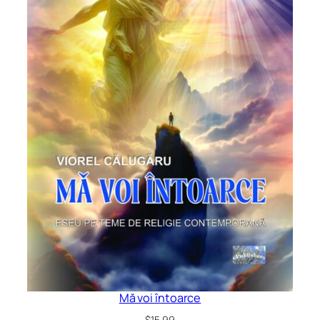
Mă voi întoarce
$
15.99