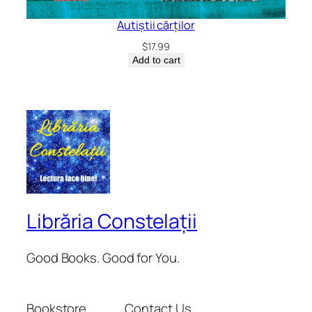
Autiștii cărților
$
17.99
Add to cart
Librăria Constelații
Good Books. Good for You.
Bookstore
Contact Us