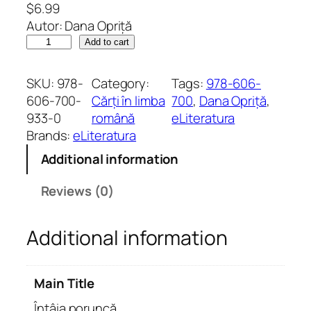
$
6.99
Autor: Dana Opriță
Î
Add to cart
n
t
SKU:
978-
Category:
Tags:
978-606-
â
606-700-
Cărți în limba
700
, 
Dana Opriță
, 
i
933-0
română
eLiteratura
a
Brands:
eLiteratura
p
Additional information
o
r
Reviews (0)
u
n
Additional information
c
ă
.
Main Title
P
s
Întâia poruncă