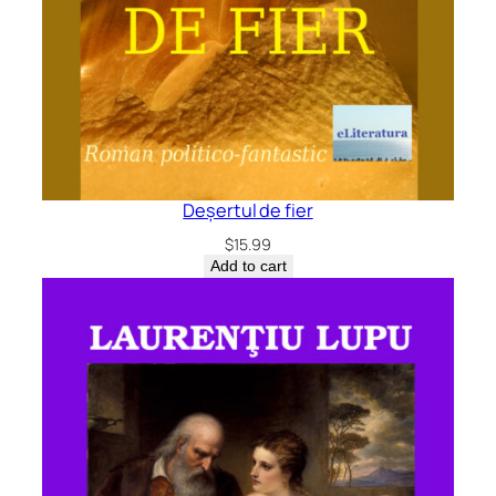
Deșertul de fier
$
15.99
Add to cart