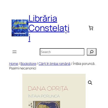
Skip
to
Librăria
content
Constelați
i
Search
Home
/
Bookstore
/
Cărți în limba română
/ Întâia poruncă.
Psalmi necanonici