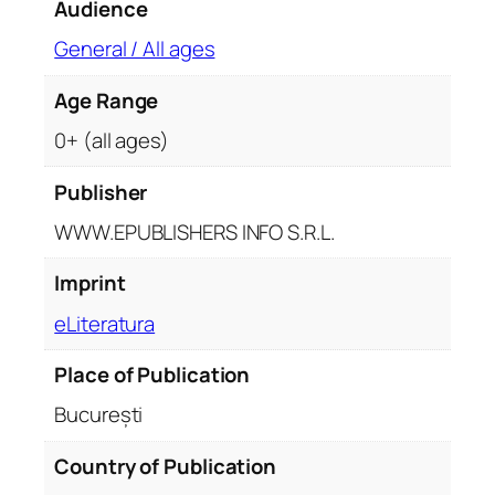
Audience
t
i
General / All ages
t
y
Age Range
0+ (all ages)
Publisher
WWW.EPUBLISHERS INFO S.R.L.
Imprint
eLiteratura
Place of Publication
București
Country of Publication