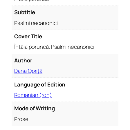
a
l
Subtitle
m
Psalmi necanonici
i
n
Cover Title
e
Întâia poruncă. Psalmi necanonici
c
a
Author
n
o
Dana Opriță
n
i
Language of Edition
c
Romanian (ron)
i
q
Mode of Writing
u
Prose
a
n