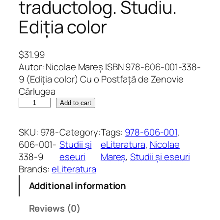
traductolog. Studiu.
Ediția color
$
31.99
Autor: Nicolae Mareș ISBN 978-606-001-338-
9 (Ediția color) Cu o Postfață de Zenovie
Cârlugea
L
Add to cart
u
c
SKU:
978-
Category:
Tags:
978-606-001
, 
i
606-001-
Studii și
eLiteratura
, 
Nicolae
a
338-9
eseuri
Mareș
, 
Studii și eseuri
n
Brands:
eLiteratura
B
Additional information
l
a
Reviews (0)
g