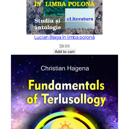
Lucian Blaga în limba polonă
$
8.99
Add to cart