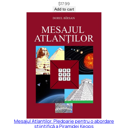
$
17.99
Add to cart
Mesajul Atlanților. Pledoarie pentru o abordare
ştiinţifică a Piramidei Keops