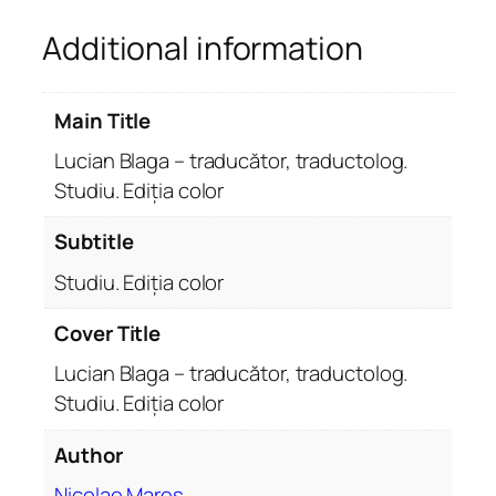
a
Additional information
–
t
r
Main Title
a
d
Lucian Blaga – traducător, traductolog.
u
Studiu. Ediția color
c
ă
Subtitle
t
Studiu. Ediția color
o
r
Cover Title
,
t
Lucian Blaga – traducător, traductolog.
r
Studiu. Ediția color
a
Author
d
u
Nicolae Mareș