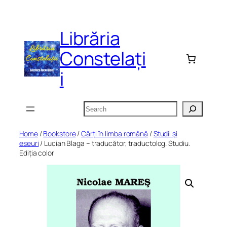
Skip
to
Librăria
content
Constelați
i
Search
Home
/
Bookstore
/
Cărți în limba română
/
Studii și
eseuri
/ Lucian Blaga – traducător, traductolog. Studiu.
Ediția color