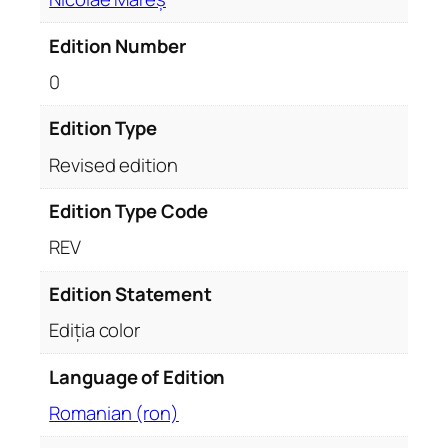
c
t
Edition Number
o
0
l
o
Edition Type
g
.
Revised edition
S
Edition Type Code
t
u
REV
d
i
Edition Statement
u
Ediția color
.
E
Language of Edition
d
Romanian (ron)
i
ț