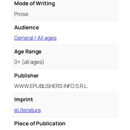
Mode of Writing
i
a
Prose
c
o
Audience
l
General / All ages
o
r
Age Range
q
0+ (all ages)
u
a
Publisher
n
t
WWW.EPUBLISHERS INFO S.R.L.
i
t
Imprint
y
eLiteratura
Place of Publication