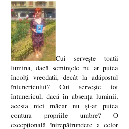
r
i
c
u
l
d
e
i
Cui servește toată
e
lumina, dacă semințele nu ar putea
r
i
încolți vreodată, decât la adăpostul
.
întunericului? Cui servește tot
R
întunericul, dacă în absența luminii,
o
m
acesta nici măcar nu și-ar putea
a
contura propriile umbre? O
n
excepțională întrepătrundere a celor
q