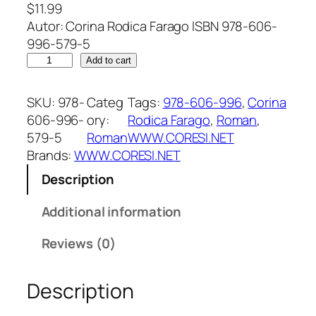
$
11.99
Autor: Corina Rodica Farago ISBN 978-606-
996-579-5
L
Add to cart
u
m
SKU:
978-
Categ
Tags:
978-606-996
, 
Corina
i
606-996-
ory:
Rodica Farago
, 
Roman
, 
n
579-5
Roman
WWW.CORESI.NET
a
Brands:
WWW.CORESI.NET
d
Description
i
n
Additional information
î
n
Reviews (0)
t
u
Description
n
e