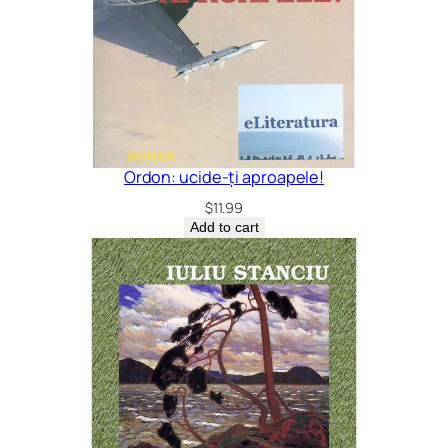
Ordon: ucide-ți aproapele!
$
11.99
Add to cart