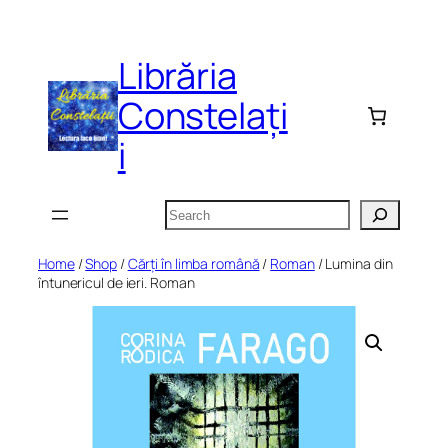
Skip
to
Librăria
content
Constelați
i
Search
Home
/
Shop
/
Cărți în limba română
/
Roman
/ Lumina din
întunericul de ieri. Roman