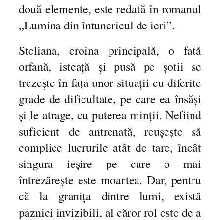
u
două elemente, este redată în romanul
a
„Lumina din întunericul de ieri”.
n
t
Steliana, eroina principală, o fată
i
orfană, isteață și pusă pe șotii se
t
y
trezește în fața unor situații cu diferite
grade de dificultate, pe care ea însăși
și le atrage, cu puterea minții. Nefiind
suficient de antrenată, reușește să
complice lucrurile atât de tare, încât
singura ieșire pe care o mai
întrezărește este moartea. Dar, pentru
că la granița dintre lumi, există
paznici invizibili, al căror rol este de a