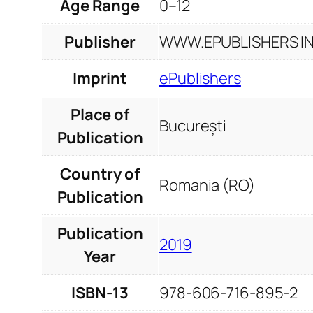
Age Range
0–12
Publisher
WWW.EPUBLISHERS INF
Imprint
ePublishers
Place of
București
Publication
Country of
Romania (RO)
Publication
Publication
2019
Year
ISBN-13
978-606-716-895-2