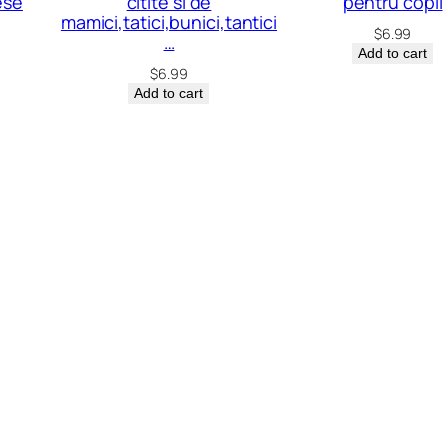
ese
citite si de
pentru copii
mamici,tatici,bunici,tantici
$
6.99
…
Add to cart
$
6.99
Add to cart