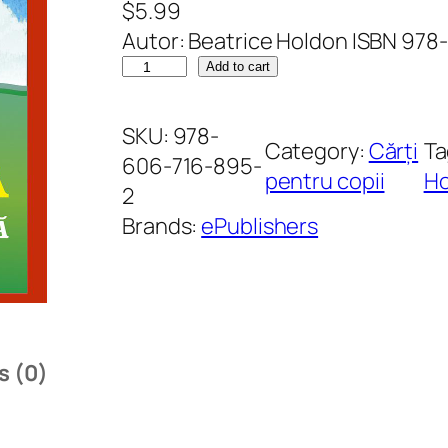
$
5.99
Autor: Beatrice Holdon ISBN 97
M
Add to cart
ă
r
SKU:
978-
Category:
Cărți
Ta
g
606-716-895-
pentru copii
Ho
e
2
l
Brands:
ePublishers
u
ș
a
.
C
s (0)
e
a