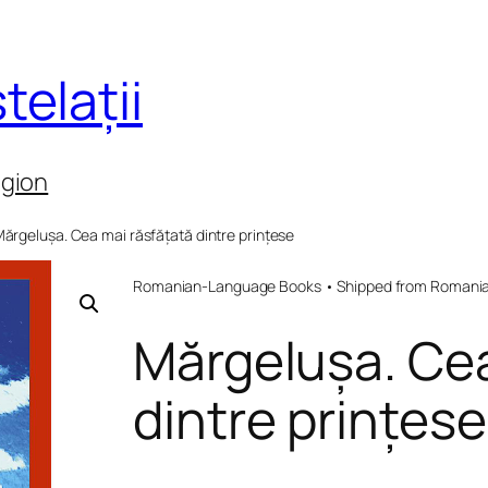
telații
egion
Mărgelușa. Cea mai răsfățată dintre prințese
Romanian-Language Books • Shipped from Romania 
Mărgelușa. Cea
dintre prințese