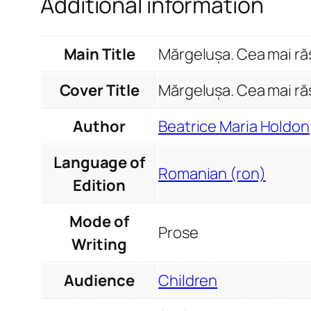
Additional information
Main Title
Mărgelușa. Cea mai ră
Cover Title
Mărgelușa. Cea mai ră
Author
Beatrice Maria Holdon
Language of
Romanian (ron)
Edition
Mode of
Prose
Writing
Audience
Children