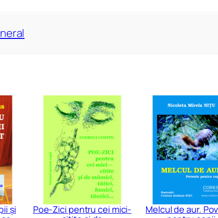
neral
ii și
Poe-Zici pentru cei mici-
Melcul de aur. Po