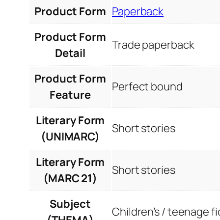
Product Form
Paperback
Product Form
Trade paperback
Detail
Product Form
Perfect bound
Feature
Literary Form
Short stories
(UNIMARC)
Literary Form
Short stories
(MARC 21)
Subject
Children’s / teenage fi