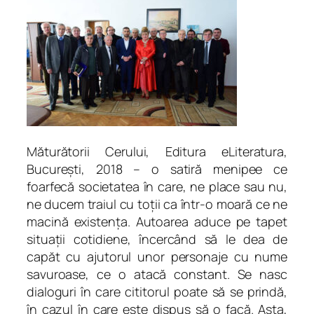
u
i
.
P
a
m
f
l
e
Măturătorii Cerului,
Editura
eLiteratura
,
t
București, 2018 – o satiră menipee ce
e
foarfecă societatea în care, ne place sau nu,
q
ne ducem traiul cu toții ca într-o moară ce ne
u
macină existența. Autoarea aduce pe tapet
a
situații cotidiene, încercând să le dea de
n
capăt cu ajutorul unor personaje cu nume
t
savuroase, ce o atacă constant. Se nasc
i
dialoguri în care cititorul poate să se prindă,
t
în cazul în care este dispus să o facă. Asta,