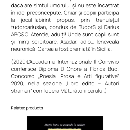
y
dacă are simțul umorului și nu este încastrat
în idei preconcepute. Chiar și copiii participă
la jocul-labirint propus, prin
trenulețul
tudordariusian
, condus de TudorS și Darius
ABC&C. Atenție, adulți! Unde sunt copii sunt
și minți sclipitoare. Așadar, adio… leneveală
neuronică! Cartea a fost premiată în Sicilia.
(2020:L’Accademia Internazionale Il Convivio
conferisce
Diploma D Onore
a Florica Bud,
Concorso „Poesia, Prosa e Arti figurative”
2020, nella sezione „Libro edito – Autori
stranieri” con l’opera
Măturătorii cerului.)
Related products