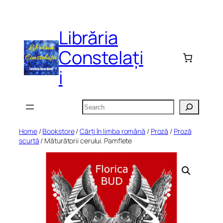
Skip
to
Librăria
content
Constelați
i
Search
Home
/
Bookstore
/
Cărți în limba română
/
Proză
/
Proză
scurtă
/ Măturătorii cerului. Pamflete