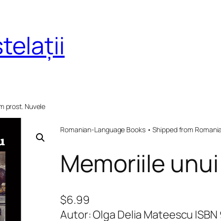
telații
m prost. Nuvele
Romanian-Language Books • Shipped from Romania 
Memoriile unui
$
6.99
Autor: Olga Delia Mateescu ISB