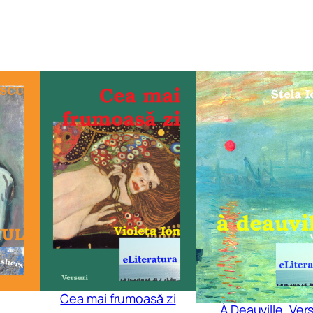
n
t
i
t
y
Cea mai frumoasă zi
À Deauville. Vers