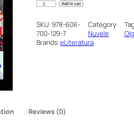
M
Add to cart
e
m
SKU:
978-606-
Category:
Ta
o
700-129-7
Nuvele
Olg
r
Brands:
eLiteratura
i
i
l
e
u
n
u
ation
Reviews (0)
i
o
m