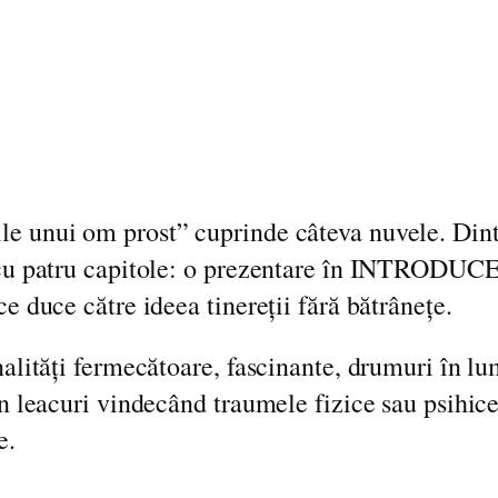
p
r
o
s
t
.
N
e unui om prost” cuprinde câteva nuvele. Dintre
u
an, cu patru capitole: o prezentare în INT
v
e către ideea tinereții fără bătrânețe.
e
l
alități fermecătoare, fascinante, drumuri în lu
e
in leacuri vindecând traumele fizice sau psihic
q
e.
u
a