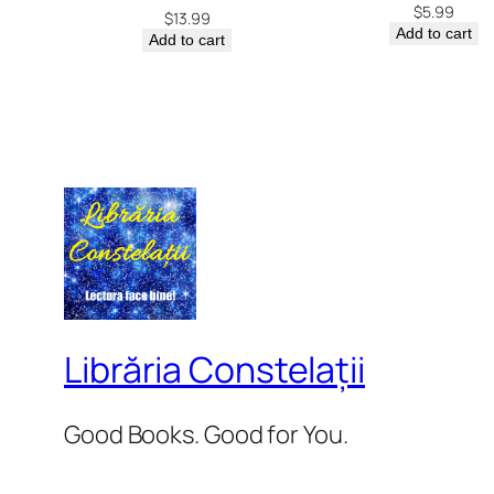
$
5.99
$
13.99
Add to cart
Add to cart
Librăria Constelații
Good Books. Good for You.