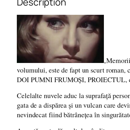
Description
Memoriil
„
volumului, este de fapt un scurt rom
DOI PUMNI FRUMOȘI, PROIECTUL, ce duc
Celelalte nuvele aduc la suprafață person
gata de a dispărea și un vulcan care dev
nevindecat fiind bătrânețea în singurătat