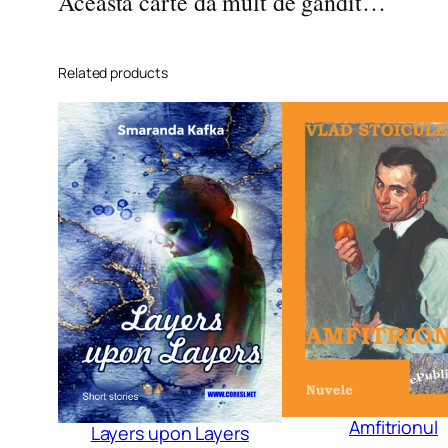
Această carte dă mult de gândit…
Related products
Amfitrionul
Layers upon Layers