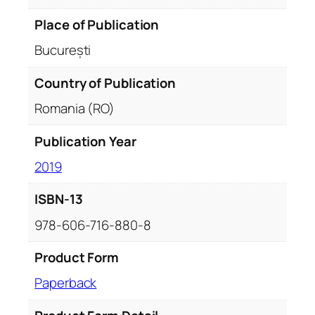
t
i
Place of Publication
t
București
y
Country of Publication
Romania (RO)
Publication Year
2019
ISBN-13
978-606-716-880-8
Product Form
Paperback