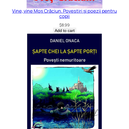
Vine, vine Moș Crăciun. Povestiri și poezii pentru
copii
$
8.99
Add to cart