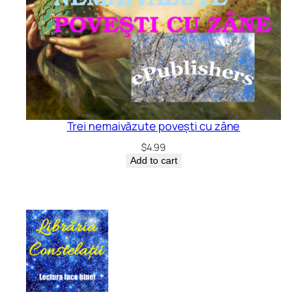
Trei nemaivăzute povești cu zâne
$
4.99
Add to cart