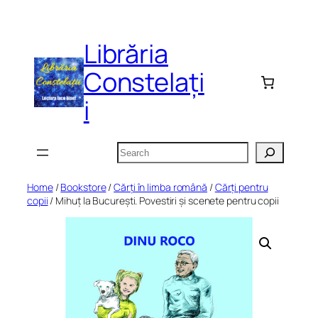
Skip
to
Librăria
content
Constelați
i
Search
Home
/
Bookstore
/
Cărți în limba română
/
Cărți pentru
copii
/ Mihuț la București. Povestiri și scenete pentru copii