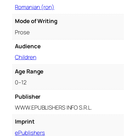
e
Romanian (ron)
t
e
Mode of Writing
p
e
Prose
n
Audience
t
r
Children
u
c
Age Range
o
0–12
p
i
Publisher
i
WWW.EPUBLISHERS INFO S.R.L.
q
u
Imprint
a
n
ePublishers