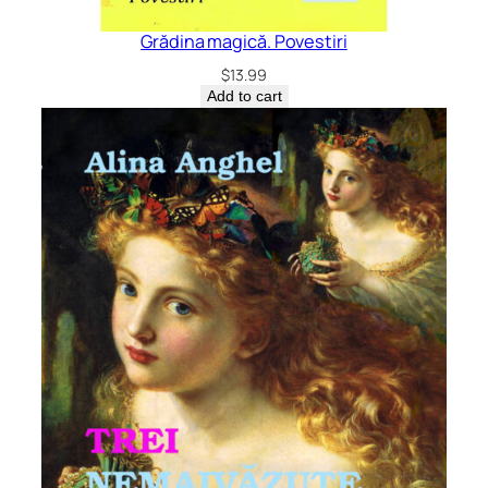
Grădina magică. Povestiri
$
13.99
Add to cart