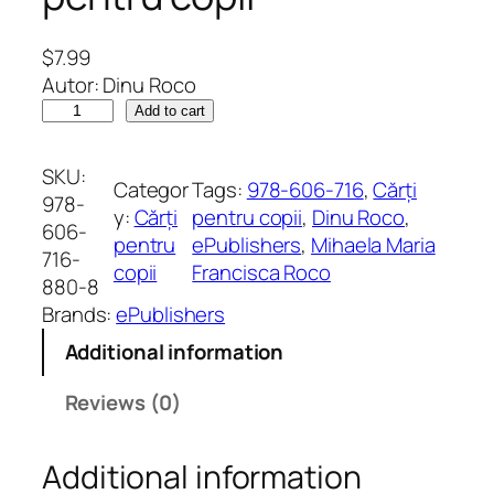
$
7.99
Autor: Dinu Roco
M
Add to cart
i
h
SKU:
Categor
Tags:
978-606-716
, 
Cărți
u
978-
y:
Cărți
pentru copii
, 
Dinu Roco
, 
ț
606-
pentru
ePublishers
, 
Mihaela Maria
l
716-
copii
Francisca Roco
a
880-8
B
Brands:
ePublishers
u
Additional information
c
u
Reviews (0)
r
e
Additional information
ș