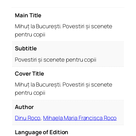
t
i
Main Title
.
P
Mihuț la București. Povestiri și scenete
o
pentru copii
v
e
Subtitle
s
Povestiri și scenete pentru copii
t
i
Cover Title
r
i
Mihuț la București. Povestiri și scenete
ș
pentru copii
i
Author
s
c
Dinu Roco
,
Mihaela Maria Francisca Roco
e
n
Language of Edition