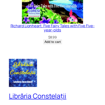
Richard Lionheart. Five Fairy Tales with Five Five-
year-olds
$
8.99
Add to cart
Librăria Constelații