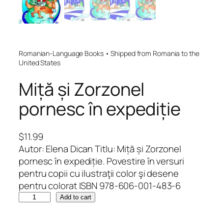
Romanian-Language Books • Shipped from Romania to the
United States
Miță și Zorzonel
pornesc în expediție
$
11.99
Autor: Elena Dican Titlu: Miță și Zorzonel
pornesc în expediție. Povestire în versuri
pentru copii cu ilustraţii color şi desene
pentru colorat ISBN 978-606-001-483-6
M
Add to cart
i