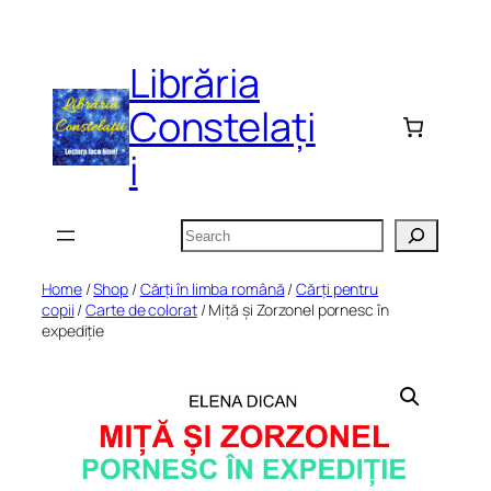
Skip
to
Librăria
content
Constelați
i
Search
Home
/
Shop
/
Cărți în limba română
/
Cărți pentru
copii
/
Carte de colorat
/ Miță și Zorzonel pornesc în
expediție