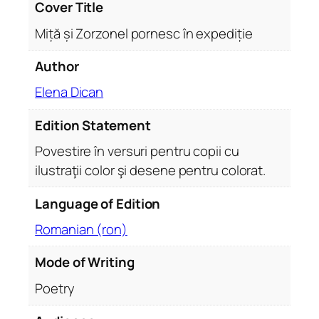
c
Cover Title
î
Miță și Zorzonel pornesc în expediție
n
e
Author
x
Elena Dican
p
e
Edition Statement
d
i
Povestire în versuri pentru copii cu
ț
ilustraţii color şi desene pentru colorat.
i
e
Language of Edition
q
Romanian (ron)
u
a
Mode of Writing
n
Poetry
t
i