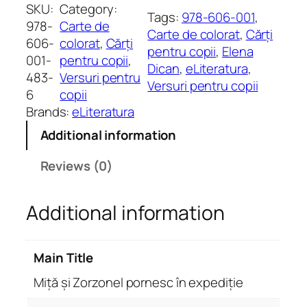
ț
SKU:
Category:
Tags:
978-606-001
, 
ă
978-
Carte de
Carte de colorat
, 
Cărți
ș
606-
colorat
, 
Cărți
pentru copii
, 
Elena
i
001-
pentru copii
, 
Dican
, 
eLiteratura
, 
Z
483-
Versuri pentru
Versuri pentru copii
o
6
copii
r
Brands:
eLiteratura
z
Additional information
o
n
Reviews (0)
e
l
Additional information
p
o
r
Main Title
n
e
Miță și Zorzonel pornesc în expediție
s