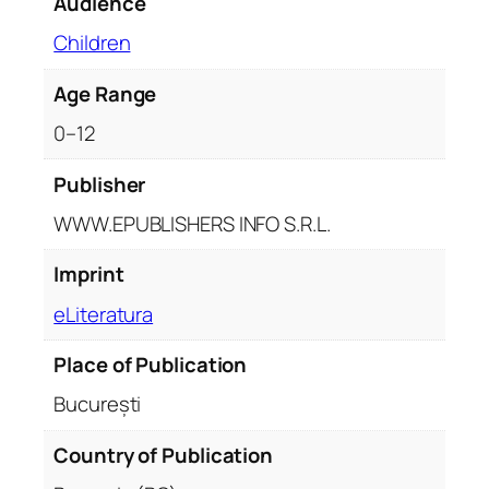
Audience
t
y
Children
Age Range
0–12
Publisher
WWW.EPUBLISHERS INFO S.R.L.
Imprint
eLiteratura
Place of Publication
București
Country of Publication