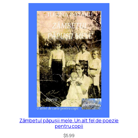
Zâmbetul păpușii mele. Un alt fel de poezie
pentru copii
$
5.99