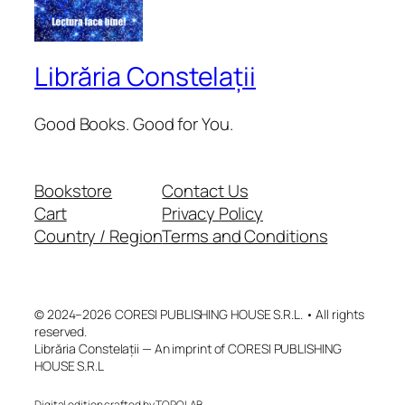
Librăria Constelații
Good Books. Good for You.
Bookstore
Contact Us
Cart
Privacy Policy
Country / Region
Terms and Conditions
© 2024–2026 CORESI PUBLISHING HOUSE S.R.L. • All rights
reserved.
Librăria Constelații — An imprint of CORESI PUBLISHING
HOUSE S.R.L
Digital edition crafted by TOPOLAB