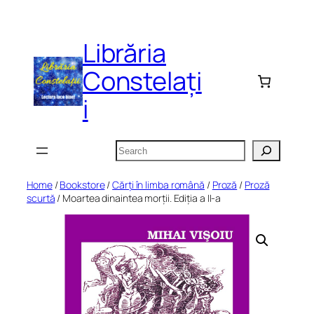
Skip
to
Librăria
content
Constelați
i
Search
Home
/
Bookstore
/
Cărți în limba română
/
Proză
/
Proză
scurtă
/ Moartea dinaintea morții. Ediția a II-a