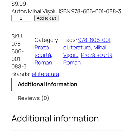
$
9.99
Autor: Mihai Vișoiu ISBN 978-606-001-088-3
M
Add to cart
o
a
SKU:
Category:
Tags:
978-606-001
, 
r
978-
Proză
eLiteratura
, 
Mihai
t
606-
scurtă
, 
Vișoiu
, 
Proză scurtă
, 
e
001-
Roman
Roman
a
088-3
d
Brands:
eLiteratura
i
Additional information
n
a
Reviews (0)
i
n
Additional information
t
e
a