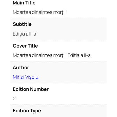
Main Title
m
o
Moartea dinaintea morții
r
ț
Subtitle
i
Ediția a II-a
i
.
Cover Title
E
Moartea dinaintea morții. Ediția a II-a
d
i
Author
ț
i
Mihai Vișoiu
a
a
Edition Number
I
2
I
-
Edition Type
a