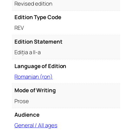
Revised edition
q
u
Edition Type Code
a
n
REV
t
i
Edition Statement
t
Ediția a II-a
y
Language of Edition
Romanian (ron)
Mode of Writing
Prose
Audience
General / All ages