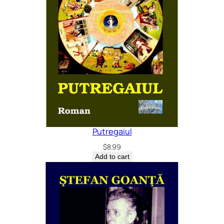
Putregaiul
$
8.99
Add to cart