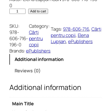
0
N
Add to cart
e
c
SKU:
Category:
Tags:
978-606-716
, 
Cărți
u
978-
Cărți
pentru copii
, 
Elena
v
606-716-
pentru
Lupșan
, 
ePublishers
â
196-0
copii
n
Brands:
ePublishers
t
Additional information
ă
t
Reviews (0)
o
a
Additional information
r
e
l
Main Title
e
q