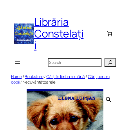
Skip
to
Librăria
content
Constelați
i
Search
Home
/
Bookstore
/
Cărți în limba română
/
Cărți pentru
copii
/ Necuvântătoarele