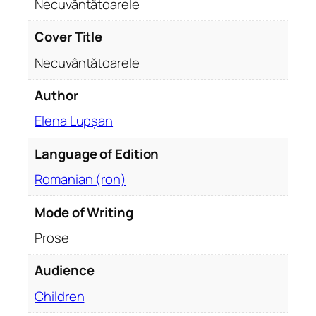
Necuvântătoarele
u
a
Cover Title
n
Necuvântătoarele
t
i
Author
t
Elena Lupșan
y
Language of Edition
Romanian (ron)
Mode of Writing
Prose
Audience
Children