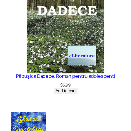
Păpușica Dadece. Roman pentru adolescenți
$
5.99
Add to cart