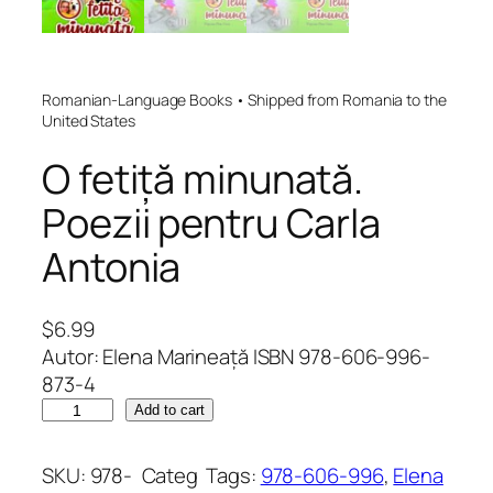
Romanian-Language Books • Shipped from Romania to the
United States
O fetiță minunată.
Poezii pentru Carla
Antonia
$
6.99
Autor: Elena Marineață ISBN 978-606-996-
873-4
O
Add to cart
f
e
SKU:
978-
Categ
Tags:
978-606-996
, 
Elena