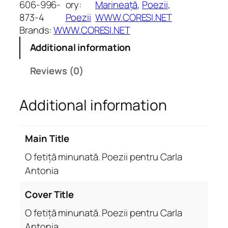
t
606-996-
ory:
Marineață
, 
Poezii
, 
i
873-4
Poezii
WWW.CORESI.NET
ț
Brands:
WWW.CORESI.NET
ă
Additional information
m
i
Reviews (0)
n
u
Additional information
n
a
t
Main Title
ă
.
O fetiță minunată. Poezii pentru Carla
P
Antonia
o
e
Cover Title
z
O fetiță minunată. Poezii pentru Carla
i
Antonia