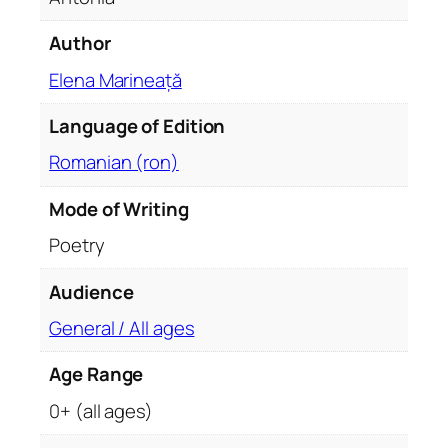
i
p
Author
e
n
Elena Marineață
t
Language of Edition
r
u
Romanian (ron)
C
a
Mode of Writing
r
Poetry
l
a
Audience
A
n
General / All ages
t
Age Range
o
n
0+ (all ages)
i