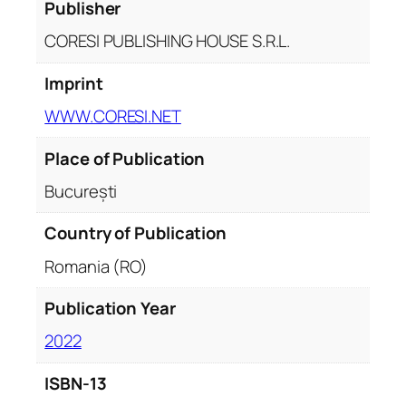
a
Publisher
q
CORESI PUBLISHING HOUSE S.R.L.
u
a
Imprint
n
WWW.CORESI.NET
t
i
Place of Publication
t
y
București
Country of Publication
Romania (RO)
Publication Year
2022
ISBN-13