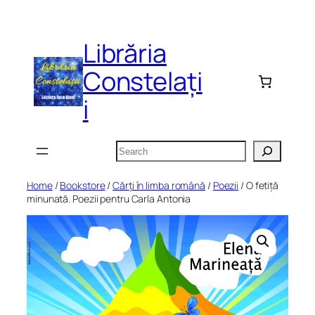
Skip
to
Librăria
content
Constelați
i
Search
Home
/
Bookstore
/
Cărți în limba română
/
Poezii
/ O fetiță
minunată. Poezii pentru Carla Antonia