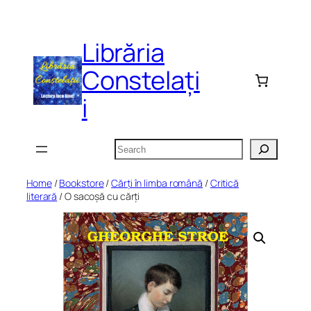
Skip
to
Librăria
content
Constelați
i
Search
Home
/
Bookstore
/
Cărți în limba română
/
Critică
literară
/ O sacoșă cu cărți