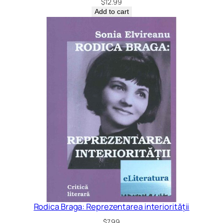
$
12.99
Add to cart
Rodica Braga: Reprezentarea interiorității
$
7.99