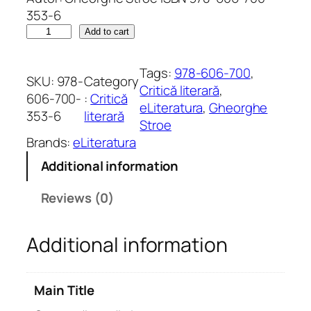
353-6
O
Add to cart
s
a
Tags:
978-606-700
, 
SKU:
978-
Category
c
Critică literară
, 
606-700-
:
Critică
o
eLiteratura
, 
Gheorghe
353-6
literară
ș
Stroe
ă
Brands:
eLiteratura
c
Additional information
u
c
Reviews (0)
ă
r
Additional information
ț
i
q
Main Title
u
a