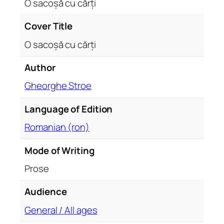
O sacoșă cu cărți
n
t
Cover Title
i
O sacoșă cu cărți
t
y
Author
Gheorghe Stroe
Language of Edition
Romanian (ron)
Mode of Writing
Prose
Audience
General / All ages