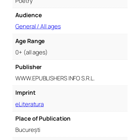
Poetry
s
u
Audience
r
i
General / All ages
q
u
Age Range
a
0+ (all ages)
n
t
Publisher
i
WWW.EPUBLISHERS INFO S.R.L.
t
y
Imprint
eLiteratura
Place of Publication
București