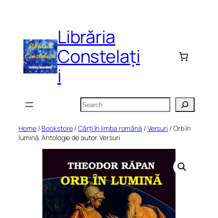
Skip
to
Librăria
content
Constelați
i
Search
Home
/
Bookstore
/
Cărți în limba română
/
Versuri
/ Orb în
lumină. Antologie de autor. Versuri