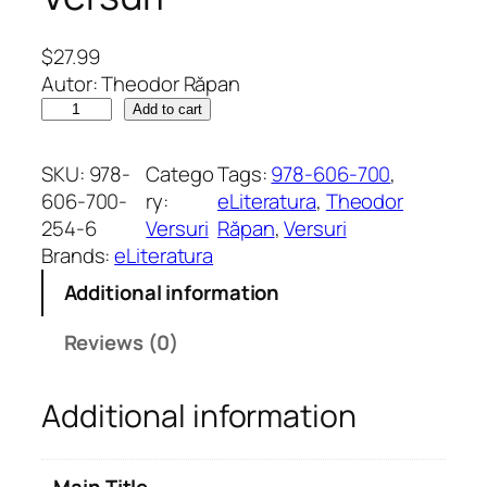
$
27.99
Autor: Theodor Răpan
O
Add to cart
r
b
SKU:
978-
Catego
Tags:
978-606-700
, 
î
606-700-
ry:
eLiteratura
, 
Theodor
n
254-6
Versuri
Răpan
, 
Versuri
l
Brands:
eLiteratura
u
Additional information
m
i
Reviews (0)
n
ă
Additional information
.
A
n
Main Title