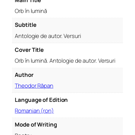
t
o
Orb în lumină
l
o
Subtitle
g
Antologie de autor. Versuri
i
e
Cover Title
d
Orb în lumină. Antologie de autor. Versuri
e
a
Author
u
t
Theodor Răpan
o
r
Language of Edition
.
Romanian (ron)
V
e
Mode of Writing
r