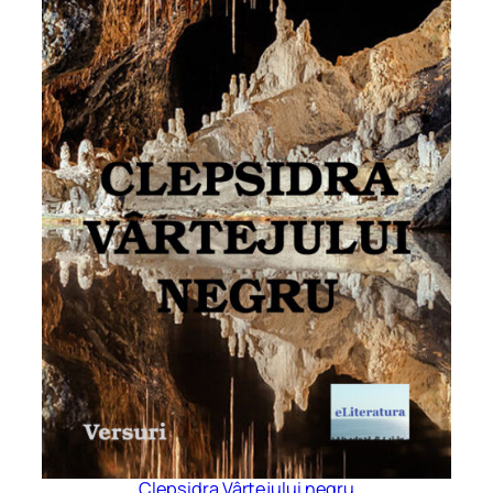
Clepsidra Vârtejului negru