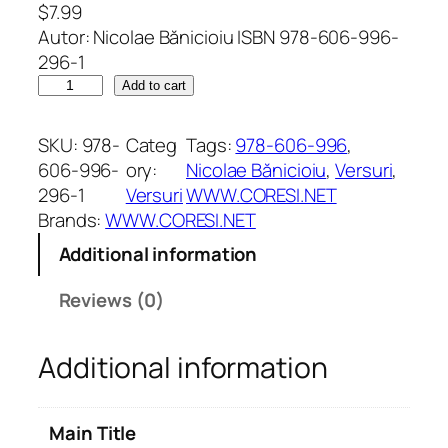
$
7.99
Autor: Nicolae Bănicioiu ISBN 978-606-996-
296-1
P
Add to cart
i
c
SKU:
978-
Categ
Tags:
978-606-996
, 
ă
606-996-
ory:
Nicolae Bănicioiu
, 
Versuri
, 
t
296-1
Versuri
WWW.CORESI.NET
u
Brands:
WWW.CORESI.NET
r
Additional information
a
d
Reviews (0)
e
î
Additional information
n
ț
e
Main Title
l