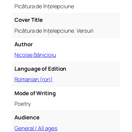
e
Picătura de înțelepciune
p
c
Cover Title
i
Picătura de înțelepciune. Versuri
u
n
Author
e
Nicolae Bănicioiu
.
V
Language of Edition
e
r
Romanian (ron)
s
u
Mode of Writing
r
Poetry
i
q
Audience
u
General / All ages
a