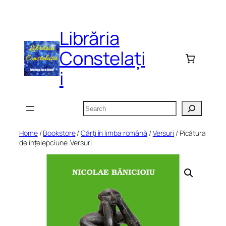
Skip
to
Librăria
content
Constelați
i
Search
Home
/
Bookstore
/
Cărți în limba română
/
Versuri
/ Picătura
de înțelepciune. Versuri