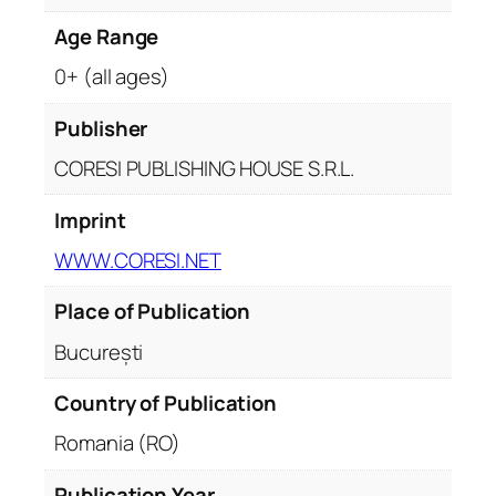
n
Age Range
t
i
0+ (all ages)
t
y
Publisher
CORESI PUBLISHING HOUSE S.R.L.
Imprint
WWW.CORESI.NET
Place of Publication
București
Country of Publication
Romania (RO)
Publication Year