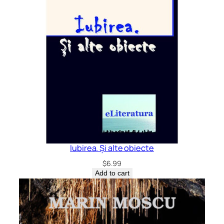
Iubirea. Și alte obiecte
$
6.99
Add to cart