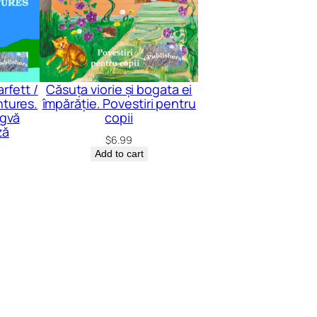
rfett /
Căsuța viorie și bogata ei
ntures.
împărăție. Povestiri pentru
ngvă
copii
ză
$
6.99
Add to cart