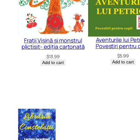
Aventurile lui Pet
Frații Vișină și monstrul
Povestiri pentru 
plictisit- ediția cartonată
$
5.99
$
13.99
Add to cart
Add to cart