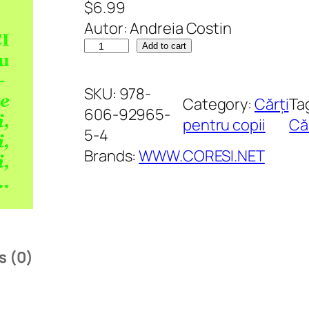
$
6.99
Autor: Andreia Costin
P
Add to cart
o
e
SKU:
978-
Category:
Cărți
Ta
-
606-92965-
pentru copii
Că
Z
5-4
i
Brands:
WWW.CORESI.NET
c
i
p
e
n
s (0)
t
r