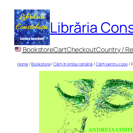
Skip
to
Librăria Cons
content
Bookstore
Cart
Checkout
Country / R
Home
/
Bookstore
/
Cărți în limba română
/
Cărți pentru copii
/ P