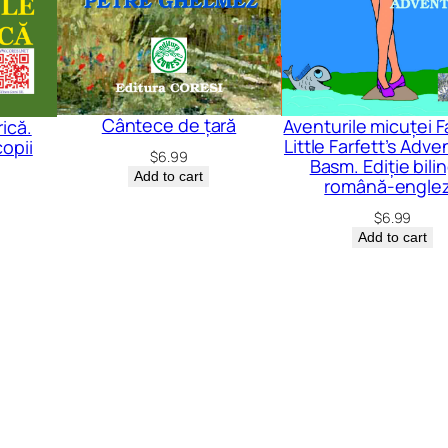
Cântece de țară
Aventurile micuței Fa
rică.
Little Farfett’s Adve
copii
$
6.99
Basm. Ediție bili
Add to cart
română-engle
$
6.99
Add to cart