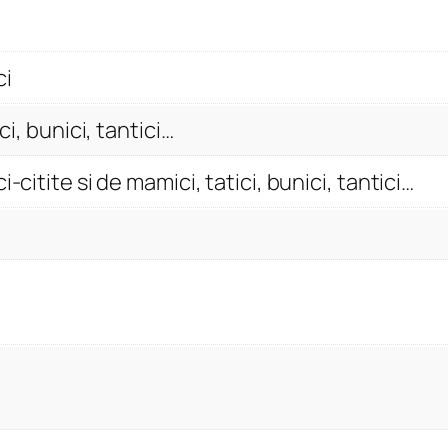
u
c
e
ci
i
ci, bunici, tantici…
m
i
-citite si de mamici, tatici, bunici, tantici…
c
i
-
c
i
t
i
t
e