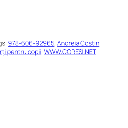
gs:
978-606-92965
, 
Andreia Costin
, 
rți pentru copii
, 
WWW.CORESI.NET