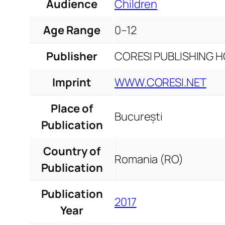
Audience
Children
Age Range
0–12
Publisher
CORESI PUBLISHING HO
Imprint
WWW.CORESI.NET
Place of
București
Publication
Country of
Romania (RO)
Publication
Publication
2017
Year