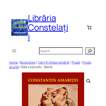
Skip
to
Librăria
content
Constelați
i
Search
Home
/
Bookstore
/
Cărți în limba română
/
Proză
/
Proză
scurtă
/ Râd ca prostu’. Satiră