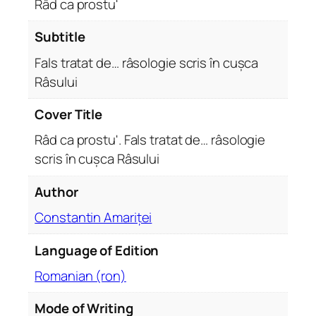
Râd ca prostu'
r
ă
Subtitle
q
Fals tratat de… râsologie scris în cușca
u
Râsului
a
n
Cover Title
t
i
Râd ca prostu'. Fals tratat de… râsologie
t
scris în cușca Râsului
y
Author
Constantin Amariței
Language of Edition
Romanian (ron)
Mode of Writing