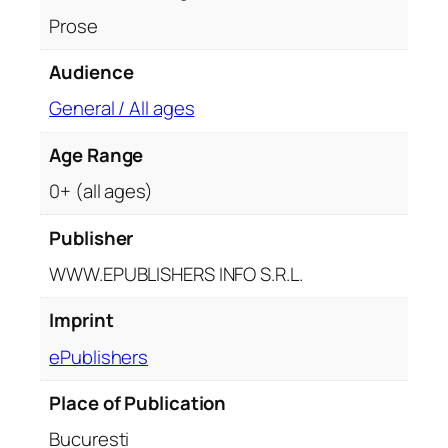
Prose
Audience
General / All ages
Age Range
0+ (all ages)
Publisher
WWW.EPUBLISHERS INFO S.R.L.
Imprint
ePublishers
Place of Publication
București