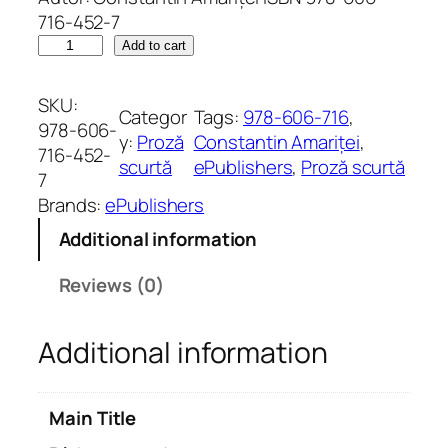
716-452-7
R
Add to cart
â
d
SKU:
Categor
Tags:
978-606-716
, 
c
978-606-
y:
Proză
Constantin Amariței
, 
a
716-452-
scurtă
ePublishers
, 
Proză scurtă
p
7
r
Brands:
ePublishers
o
Additional information
s
t
Reviews (0)
u
'
Additional information
.
S
a
Main Title
t
i