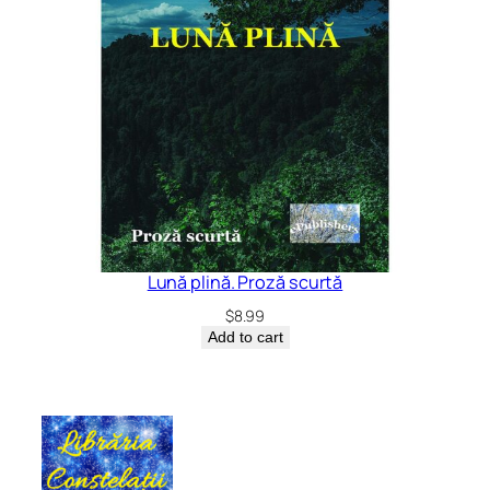
Lună plină. Proză scurtă
$
8.99
Add to cart