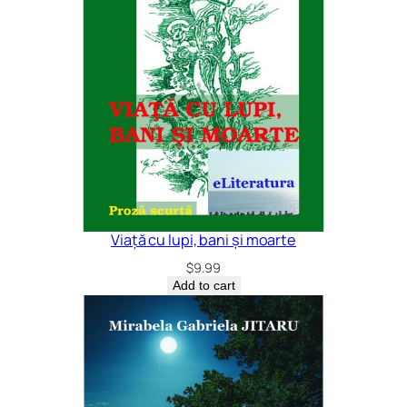
Viață cu lupi, bani și moarte
$
9.99
Add to cart