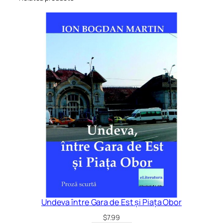
Undeva între Gara de Est și Piața Obor
$
7.99