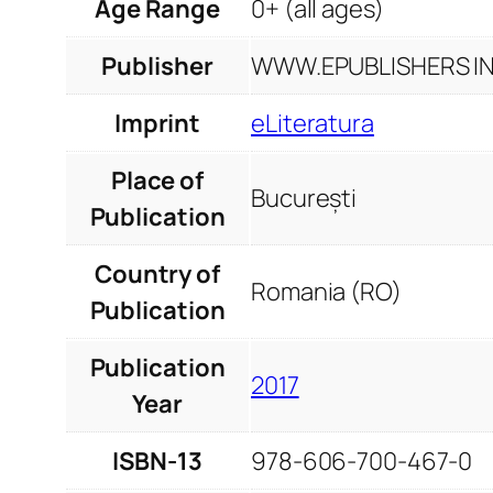
Age Range
0+ (all ages)
Publisher
WWW.EPUBLISHERS INF
Imprint
eLiteratura
Place of
București
Publication
Country of
Romania (RO)
Publication
Publication
2017
Year
ISBN-13
978-606-700-467-0