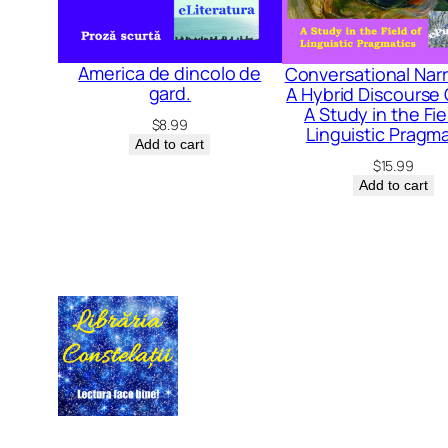
America de dincolo de
Conversational Narr
gard.
A Hybrid Discourse
A Study in the Fie
$
8.99
Linguistic Pragma
Add to cart
$
15.99
Add to cart