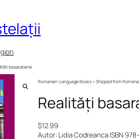
telații
egion
lități basarabene
Romanian-Language Books • Shipped from Romania 
Realități basa
$
12.99
Autor: Lidia Codreanca ISBN 97