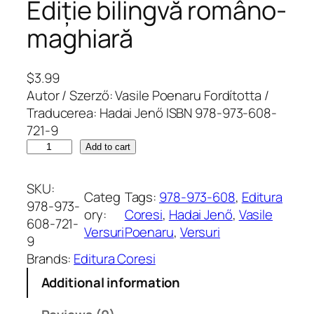
Ediție bilingvă româno-
maghiară
$
3.99
Autor / Szerző: Vasile Poenaru Fordította /
Traducerea: Hadai Jenő ISBN 978-973-608-
721-9
R
Add to cart
ó
n
SKU:
Categ
Tags:
978-973-608
, 
Editura
a
978-973-
ory:
Coresi
, 
Hadai Jenő
, 
Vasile
s
608-721-
Versuri
Poenaru
, 
Versuri
á
9
g
Brands:
Editura Coresi
i
Additional information
H
a