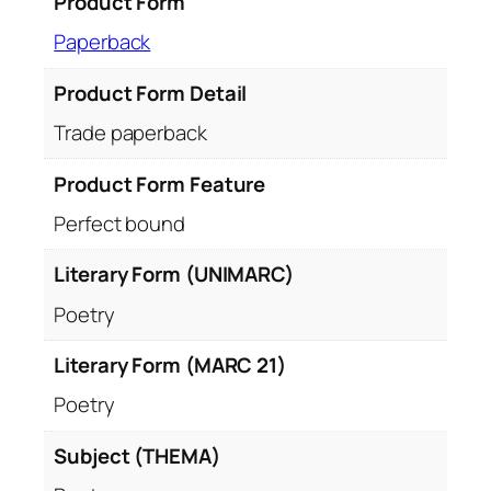
Product Form
q
Paperback
u
a
Product Form Detail
n
t
Trade paperback
i
Product Form Feature
t
y
Perfect bound
Literary Form (UNIMARC)
Poetry
Literary Form (MARC 21)
Poetry
Subject (THEMA)