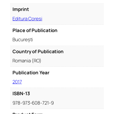
g
Imprint
v
ă
Editura Coresi
r
o
Place of Publication
m
București
â
n
Country of Publication
o
Romania (RO)
-
m
Publication Year
a
g
2017
h
i
ISBN-13
a
978-973-608-721-9
r
ă