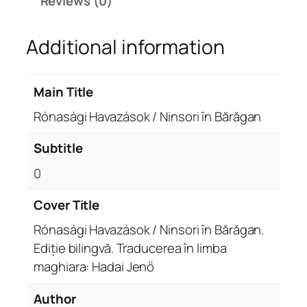
Reviews (0)
v
a
Additional information
z
á
s
Main Title
o
k
Rónasági Havazások / Ninsori în Bărăgan
.
N
Subtitle
i
0
n
s
Cover Title
o
Rónasági Havazások / Ninsori în Bărăgan.
r
i
Ediție bilingvă. Traducerea în limba
î
maghiara: Hadai Jenő
n
Author
B