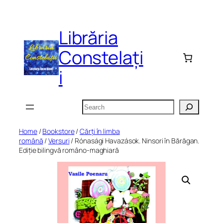
Skip
to
Librăria
content
Constelați
i
Search
Home
/
Bookstore
/
Cărți în limba
română
/
Versuri
/ Rónasági Havazások. Ninsori în Bărăgan.
Ediție bilingvă româno-maghiară