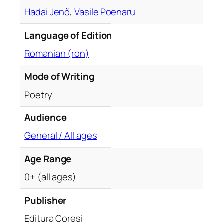
ă
Hadai Jenő
,
Vasile Poenaru
r
ă
Language of Edition
g
Romanian (ron)
a
n
Mode of Writing
.
E
Poetry
d
Audience
i
ț
General / All ages
i
e
Age Range
b
0+ (all ages)
i
l
Publisher
i
Editura Coresi
n