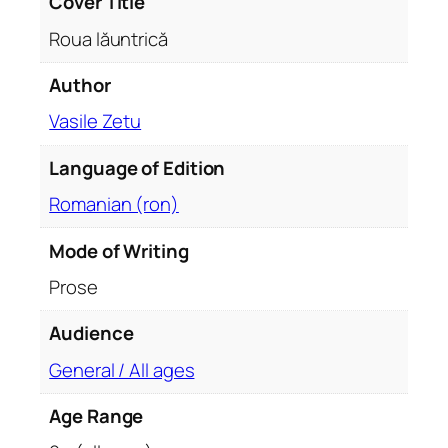
Cover Title
i
Roua lăuntrică
t
y
Author
Vasile Zetu
Language of Edition
Romanian (ron)
Mode of Writing
Prose
Audience
General / All ages
Age Range