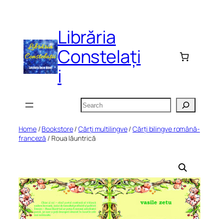
Skip
to
Librăria
content
Constelați
i
Search
Home
/
Bookstore
/
Cărți multilingve
/
Cărți bilingve română-
franceză
/ Roua lăuntrică