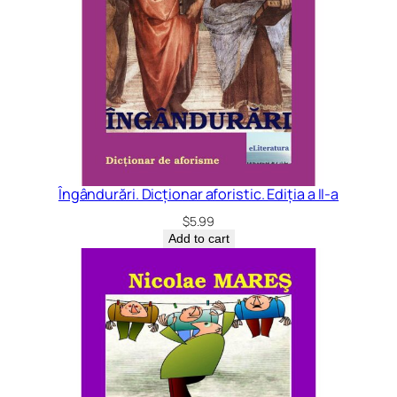
Îngândurări. Dicționar aforistic. Ediția a II-a
$
5.99
Add to cart