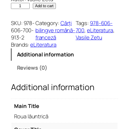
R
Add to cart
o
u
SKU:
978-
Category:
Cărți
Tags:
978-606-
a
606-700-
bilingve română-
700
, 
eLiteratura
, 
l
913-2
franceză
Vasile Zetu
ă
Brands:
eLiteratura
u
Additional information
n
t
Reviews (0)
r
i
Additional information
c
ă
q
Main Title
u
a
Roua lăuntrică
n
t