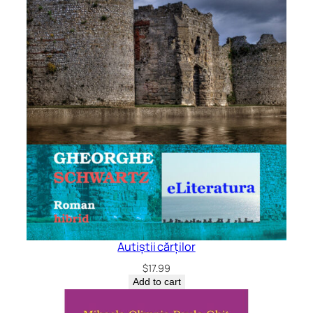
Autiștii cărților
$
17.99
Add to cart