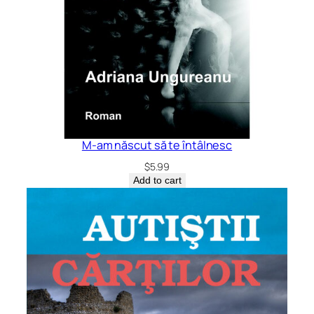
M-am născut să te întâlnesc
$
5.99
Add to cart