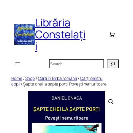
Skip
to
Librăria
content
Constelați
i
Search
Home
/
Shop
/
Cărți în limba română
/
Cărți pentru
copii
/ Șapte chei la șapte porți. Povești nemuritoare