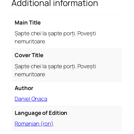
Additional information
p
t
e
Main Title
p
o
Șapte chei la șapte porți. Povești
r
nemuritoare
ț
i
Cover Title
.
Șapte chei la șapte porți. Povești
P
nemuritoare
o
v
Author
e
ș
Daniel Onaca
t
Language of Edition
i
n
Romanian (ron)
e