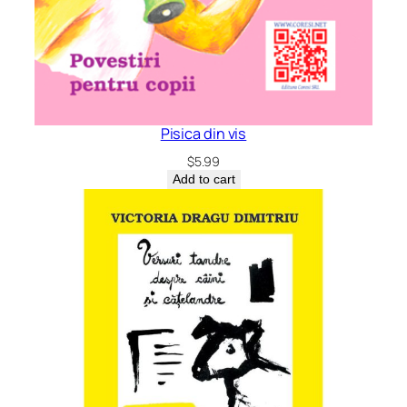
Pisica din vis
$
5.99
Add to cart