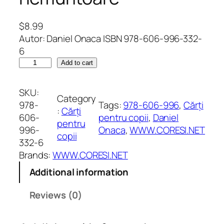
$
8.99
Autor: Daniel Onaca ISBN 978-606-996-332-
6
Ș
Add to cart
a
p
SKU:
Category
t
978-
Tags:
978-606-996
, 
Cărți
:
Cărți
e
606-
pentru copii
, 
Daniel
pentru
c
996-
Onaca
, 
WWW.CORESI.NET
copii
h
332-6
e
Brands:
WWW.CORESI.NET
i
Additional information
l
a
Reviews (0)
ș
a