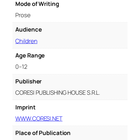
m
Mode of Writing
u
Prose
r
i
Audience
t
o
Children
a
Age Range
r
e
0–12
q
u
Publisher
a
CORESI PUBLISHING HOUSE S.R.L.
n
t
Imprint
i
WWW.CORESI.NET
t
y
Place of Publication