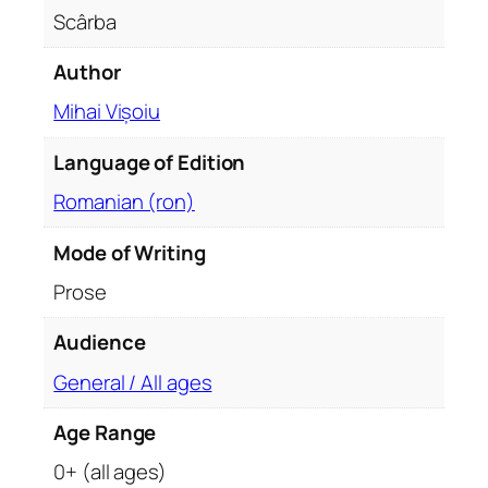
Scârba
Author
Mihai Vișoiu
Language of Edition
Romanian (ron)
Mode of Writing
Prose
Audience
General / All ages
Age Range
0+ (all ages)