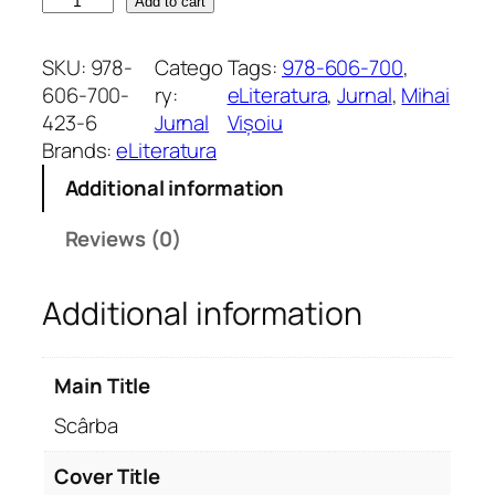
S
Add to cart
c
â
SKU:
978-
Catego
Tags:
978-606-700
, 
r
606-700-
ry:
eLiteratura
, 
Jurnal
, 
Mihai
b
423-6
Jurnal
Vișoiu
a
Brands:
eLiteratura
q
Additional information
u
a
Reviews (0)
n
t
Additional information
i
t
y
Main Title
Scârba
Cover Title