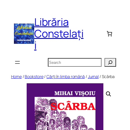
Skip
to
Librăria
content
Constelați
i
Search
Home
/
Bookstore
/
Cărți în limba română
/
Jurnal
/ Scârba