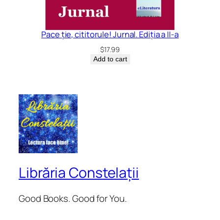
Pace ție, cititorule! Jurnal. Ediția a II-a
$
17.99
Add to cart
Librăria Constelații
Good Books. Good for You.