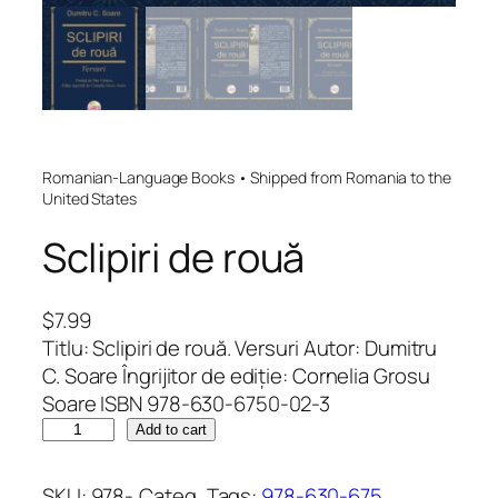
Romanian-Language Books • Shipped from Romania to the
United States
Sclipiri de rouă
$
7.99
Titlu: Sclipiri de rouă. Versuri Autor: Dumitru
C. Soare Îngrijitor de ediție: Cornelia Grosu
Soare ISBN 978-630-6750-02-3
S
Add to cart
c
l
SKU:
978-
Categ
Tags:
978-630-675
, 