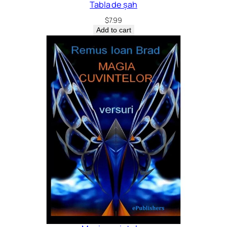
Tabla de șah
$
7.99
Add to cart