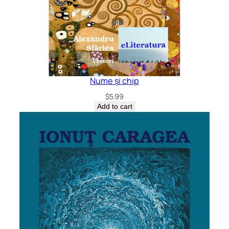
Nume și chip
$
5.99
Add to cart