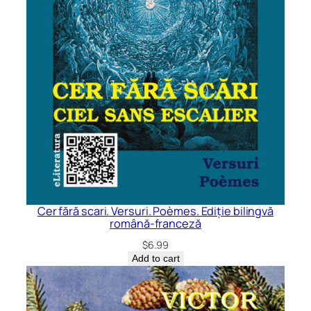
Cer fără scari. Versuri. Poèmes. Ediție bilingvă
română-franceză
$
6.99
Add to cart