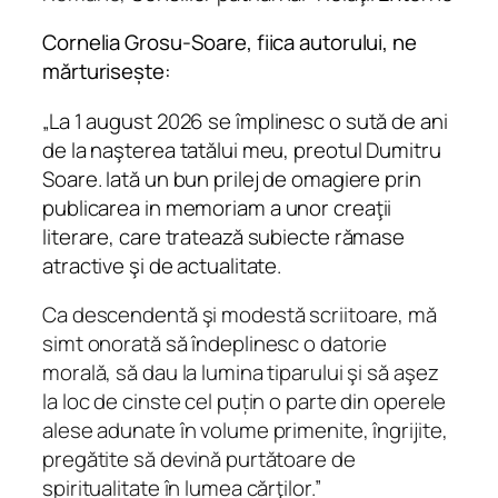
y
Cornelia Grosu-Soare, fiica autorului, ne
mărturisește:
„
La 1 august 2026 se împlinesc o sută de ani
de la naşterea tatălui meu, preotul Dumitru
Soare. Iată un bun prilej de omagiere prin
publicarea
in memoriam
a unor creaţii
literare, care tratează subiecte rămase
atractive şi de actualitate.
Ca descendentă şi modestă scriitoare, mă
simt onorată să îndeplinesc o datorie
morală, să dau la lumina tiparului şi să aşez
la loc de cinste cel puțin o parte din operele
alese adunate în volume primenite, îngrijite,
pregătite să devină purtătoare de
spiritualitate în lumea cărţilor.”