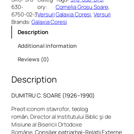
i
630-
ory:
Cornelia Grosu Soare
, 
p
6750-02-3
Versuri
Galaxia Coresi
, 
Versuri
i
Brands:
Galaxia Coresi
r
Description
i
d
Additional information
e
r
Reviews (0)
o
u
Description
ă
q
u
DUMITRU C. SOARE
(1926–1990)
a
Preot
iconom stavrofor, t
eolog
n
t
român,
Director al Institutului Biblic şi de
i
Misiune al Bisericii Ortodoxe
t
Române,
Consilier patriarhal–Relaţii Externe